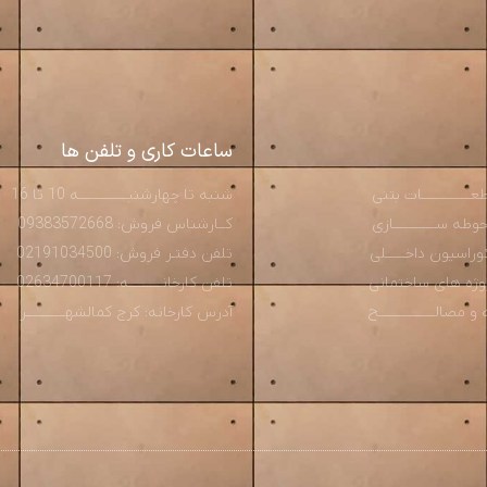
ساعات کاری و تلفن ها
ـــــــــــــات بتنی
شنبه تا چهارشنبـــــــــــــــه 10 تا 16
ه ســـــــــــــازی
کــارشناس فروش: 09383572668
راسیون داخــــــلی
تلفن دفتـر فروش: 02191034500
روژه های ساختمانی
تلفن کارخانــــــــــه: 02634700117
صالـــــــــــــــــح
آدرس کارخانه: کرج کمالشهــــــــــــر