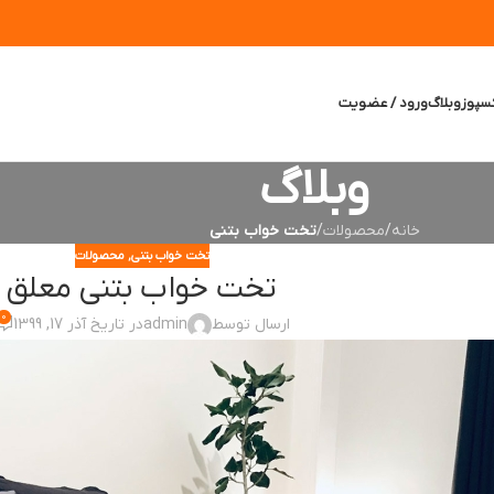
سپوز
وبلاگ
ورود / عضویت
وبلاگ
خانه
/
محصولات
/
تخت خواب بتنی
تخت خواب بتنی
,
محصولات
تخت خواب بتنی معلق
0
ارسال توسط
admin
در تاریخ آذر 17, 1399