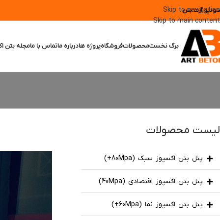
Skip to navigation
تودیو آرت بتن
Skip to main content
برگ نخست
محصولات
فروشگاه
پروژه ها
درباره ما
تماس با ما
مجله بتن اک
لیست محصولات
پنل بتن اکسپوز سبک (80Mpa+)
پنل بتن اکسپوز اقتصادی (40Mpa)
پنل بتن اکسپوز نما (60Mpa+)