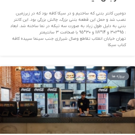
دومین کانتر بتنی که ساختیم و در سیکا کافه بود که در زیرزمین
نصب شد و حمل این قطعه بتنی بزرگ، چالش بزرگی بود. این کانتر
بتنی به دلیل طول زیاد به صورت سه تیکه در نما ساخته شد. ابعاد
: 95*302 و 14*118 و 30*95 با ضخامت 3 سانتیمتر
تهران خیابان انقلاب تقاطع وصال شيرازى جنب سينما سپيده كافه
كتاب سيكا
پروژه ها