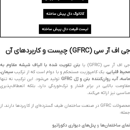
کاتالوگ دال پیش ساخته
لیست قیمت دال پیش ساخته
جی اف آر سی (GFRC) چیست و کاربردهای آن
ی اف آر سی (GFRC) یا
بتن تقویت شده با الیاف شیشه مقاوم به
حیط قلیایی
، یک کامپوزیت مستحکم و با دوام است که از ترکیب
سیمان،
ماسه، آب، روان‌کننده بتن و ژل GFRC
تولید می‌شود. این ترکیب نه تنها
مقاومت بالایی در برابر فشار و ترک‌خوردگی دارد، بلکه انعطاف‌پذیری
مناسبی نیز ارائه می‌کند.
محصولات GFRC در صنعت ساختمان طیف گسترده‌ای از کاربردها دارند، از
جمله:
نمای ساختمان‌ها
و
پنل‌های دیواری دکوراتیو