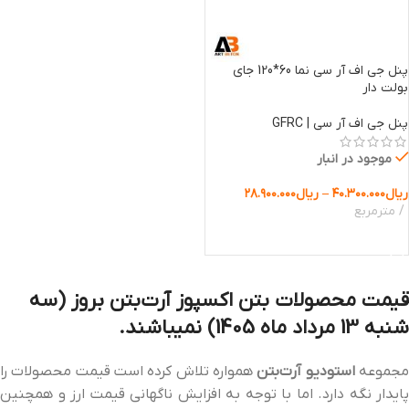
پنل جی اف آر سی نما 60*120 جای
بولت دار
پنل جی اف آر سی | GFRC
موجود در انبار
ریال
۴۰.۳۰۰.۰۰۰
–
ریال
۲۸.۹۰۰.۰۰۰
مترمربع
انتخاب گزینه ها
قیمت محصولات بتن اکسپوز آرت‌بتن بروز (سه
شنبه 13
مرداد ماه 1405) نمیباشند.
جموعه
استودیو آرت‌بتن
همواره تلاش کرده است قیمت محصولات را
پایدار نگه دارد. اما با توجه به افزایش ناگهانی قیمت ارز و همچنین