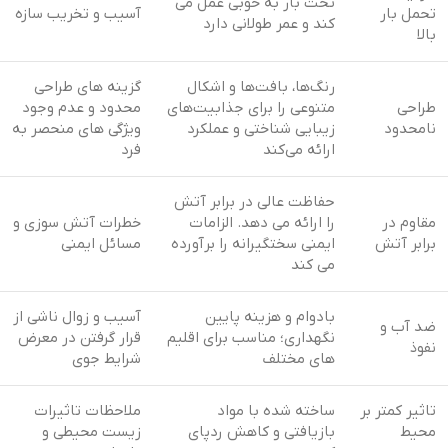
تحت بار به خوبی عمل می
تحمل بار
آسیب و تخریب سازه
کند و عمر طولانی دارد
بالا
رنگ‌ها، بافت‌ها و اشکال
گزینه های طراحی
طراحی
متنوعی را برای جذابیت‌های
محدود و عدم وجود
نامحدود
زیبایی شناختی و عملکرد
ویژگی های منحصر به
ارائه می‌کند
فرد
حفاظت عالی در برابر آتش
مقاوم در
را ارائه می دهد. الزامات
خطرات آتش سوزی و
برابر آتش
ایمنی سختگیرانه را برآورده
مسائل ایمنی
می کند
بادوام و هزینه پایین
آسیب و زوال ناشی از
ضد آب و
نگهداری؛ مناسب برای اقلیم
قرار گرفتن در معرض
نفوذ
های مختلف
شرایط جوی
تاثیر کمتر بر
ساخته شده با مواد
ملاحظات تاثیرات
محیط
بازیافتی و کاهش ردپای
زیست محیطی و