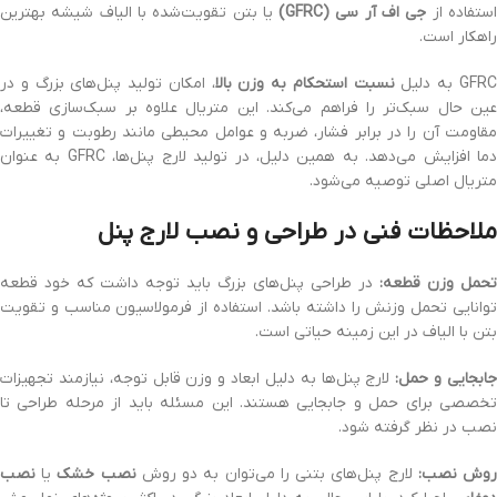
ستفاده از
جی اف آر سی (GFRC)
یا بتن تقویت‌شده با الیاف شیشه بهترین
راهکار است.
GFR به دلیل
نسبت استحکام به وزن بالا
، امکان تولید پنل‌های بزرگ و در
عین حال سبک‌تر را فراهم می‌کند. این متریال علاوه بر سبک‌سازی قطعه،
مقاومت آن را در برابر فشار، ضربه و عوامل محیطی مانند رطوبت و تغییرات
دما افزایش می‌دهد. به همین دلیل، در تولید لارج پنل‌ها، GFRC به عنوان
متریال اصلی توصیه می‌شود.
ملاحظات فنی در طراحی و نصب لارج پنل
تحمل وزن قطعه:
در طراحی پنل‌های بزرگ باید توجه داشت که خود قطعه
توانایی تحمل وزنش را داشته باشد. استفاده از فرمولاسیون مناسب و تقویت
بتن با الیاف در این زمینه حیاتی است.
ابجایی و حمل:
لارج پنل‌ها به دلیل ابعاد و وزن قابل توجه، نیازمند تجهیزات
تخصصی برای حمل و جابجایی هستند. این مسئله باید از مرحله طراحی تا
نصب در نظر گرفته شود.
وش نصب:
لارج پنل‌های بتنی را می‌توان به دو روش
نصب خشک
یا
نصب