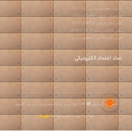
شنبه تا چهارشنبـــــــــــــــه 10 تا 16
کــارشناس فروش: 09383572668
تلفن دفتـر فروش: 02191034500
تلفن کارخانــــــــــه: 02634700117
آدرس کارخانه: کرج کمالشهــــــــــــر
نماد اعتماد الکترونیکی
استودیو آرت بتن
2026 طراحی و تولید مبلمان مدرن و بتن اکسپوز
طراحی و بهینه سازی توسط
سئوبیک