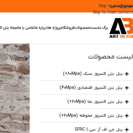
Skip to navigation
تودیو آرت بتن
Skip to main content
برگ نخست
محصولات
فروشگاه
پروژه ها
درباره ما
تماس با ما
مجله بتن اک
لیست محصولات
پنل بتن اکسپوز سبک (80Mpa+)
پنل بتن اکسپوز اقتصادی (40Mpa)
پنل بتن اکسپوز نما (60Mpa+)
پنل بتن اکسپوز محوطه (60Mpa+)
پنل جی اف آر سی | GFRC