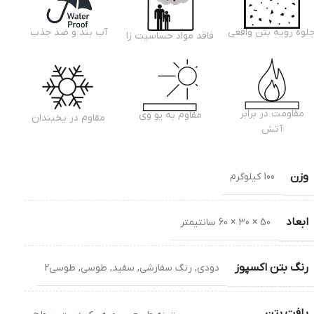
لوه رویه بتن واقعی
آب بند و ضد جذب
فاقد مواد حساسیت زا
مقاومت در برابر
مقاوم به یو وی
مقاوم در یخبندان
آتش
وزن
100 کیلوگرم
ابعاد
50 × 30 × 60 سانتیمتر
رنگ بتن اکسپوز
دودی
,
رنگ سفارشی
,
سفید
,
طوسی
,
طوسی2
بافت بتن