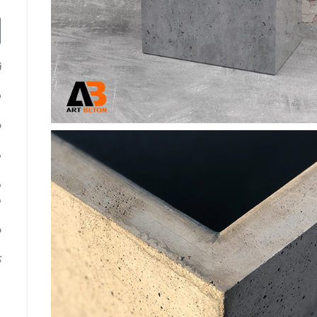
ز
15 روز 
ب
ه
ب
م
م
ک