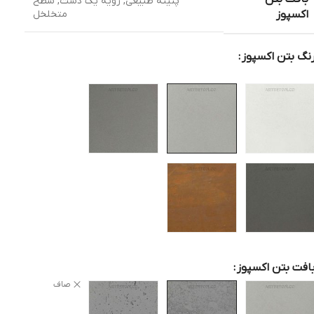
پتینه طبیعی
,
رویه یک دست
,
سطح
متخلخل
اکسپوز
نگ بتن اکسپوز
افت بتن اکسپوز
صاف