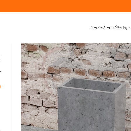
سپوز
وبلاگ
ورود / عضویت
خ
گ
گ
ر