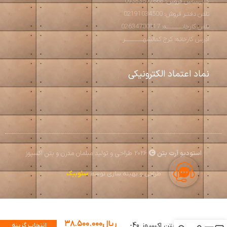
کــارشناس فروش: 09383572668
تلفن دفتـر فروش: 02191034500
تلفن کارخانــــــــــه: 02634700117
آدرس کارخانه: کرج کمالشهــــــــــــر
نماد اعتماد الکترونیکی
استودیو آرت بتن
2026 طراحی و تولید مبلمان مدرن و بتن اکسپوز
طراحی و بهینه سازی توسط
سئوبیک
ریال
۳۸.۵۰۰.۰۰۰
گلدان بتن اکسپوز 40-
انتخاب گزینه