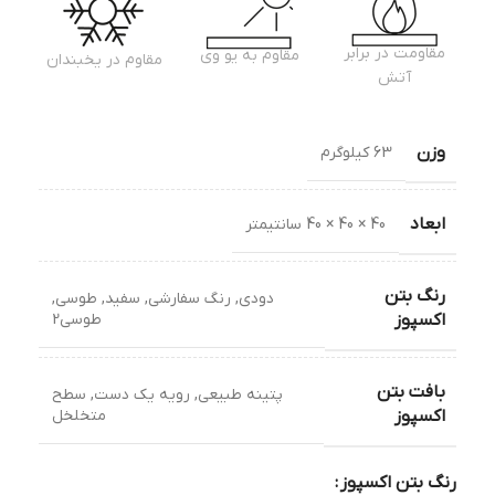
مقاومت در برابر
مقاوم به یو وی
مقاوم در یخبندان
آتش
وزن
63 کیلوگرم
ابعاد
40 × 40 × 40 سانتیمتر
رنگ بتن
دودی
,
رنگ سفارشی
,
سفید
,
طوسی
,
طوسی2
اکسپوز
بافت بتن
پتینه طبیعی
,
رویه یک دست
,
سطح
متخلخل
اکسپوز
رنگ بتن اکسپوز