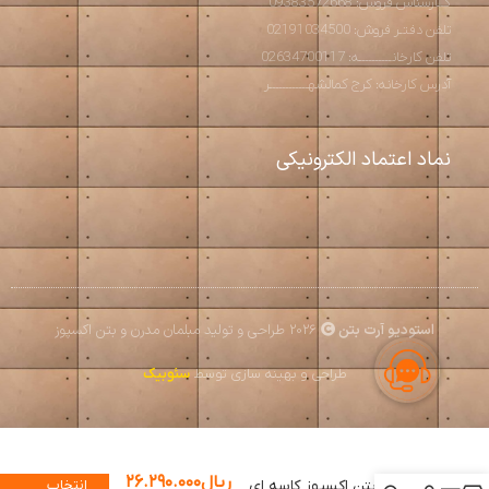
کــارشناس فروش: 09383572668
تلفن دفتـر فروش: 02191034500
تلفن کارخانــــــــــه: 02634700117
آدرس کارخانه: کرج کمالشهــــــــــــر
نماد اعتماد الکترونیکی
استودیو آرت بتن
2026 طراحی و تولید مبلمان مدرن و بتن اکسپوز
طراحی و بهینه سازی توسط
سئوبیک
ریال
۲۶.۲۹۰.۰۰۰
گلدان بتن اکسپوز کاسه ای
انتخاب