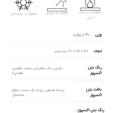
مقاومت در برابر
مقاوم به یو وی
مقاوم در یخبندان
آتش
وزن
140 کیلوگرم
ابعاد
160 × 25 × 30 سانتیمتر
رنگ بتن
دودی
,
رنگ سفارشی
,
سفید
,
طوسی
,
طوسی2
اکسپوز
بافت بتن
پتینه طبیعی
,
رویه یک دست
,
سطح
متخلخل
اکسپوز
رنگ بتن اکسپوز