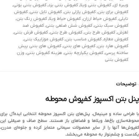
ویبره ای
,
کفپوش بتنی ویلا
,
کفپوش بتنی یزد
,
کفپوش بتنی یونی
,
کفپوش برای بتن
,
کفپوش پازلی بتن
,
کفپوش تایل بتنی
,
کفپوش
تایلی
,
کفپوش حیاط ارزان
,
کفپوش حیاط ویلا
,
کفپوش رنگ بتن
,
کفپوش سبک بتنی
,
کفپوش شش ضلعی بتنی
,
کفپوش ضد
لغزش
,
کفپوش طرح بتن
,
کفپوش طرح بتنی
,
کفپوش فرش بتنی
,
کفپوش مغازه
,
کفپوش مناسب بتن
,
کفپوش موزاییک بتنی
,
کفپوش هارد بتن
,
کفپوش های بتنی
,
کفپوش های بتنی پیش
ساخته پرسی
,
کفپوش یکپارچه بتنی
,
هزینه کفپوش بتنی
,
وزن
کفپوش بتنی
توضیحات
پنل بتن اکسپوز کفپوش محوطه
با طراحی ساده و مینیمال، پنل‌های بتن اکسپوز محوطه انتخابی ایده‌آل برای
حوطه‌سازی باغ‌ها، ویلاها و فضاهای باز
هستند. سطح صاف و صیقلی این
کفپوش‌ها آنها را از سایر محصولات سیمانی متمایز کرده و جلوه‌ای
مدرن،
یکدست و چشم‌نواز
به محوطه می‌بخشد.