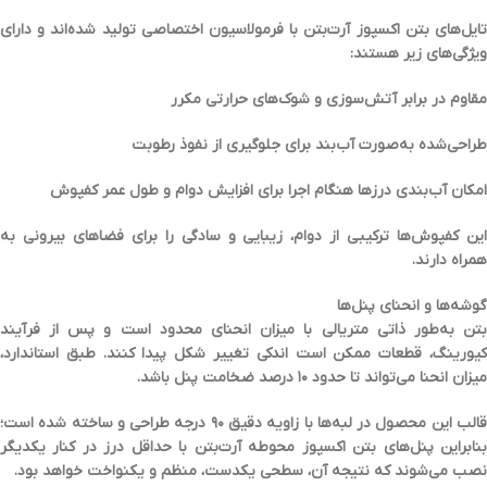
ایل‌های بتن اکسپوز آرت‌بتن با
فرمولاسیون اختصاصی
تولید شده‌اند و دارای
ویژگی‌های زیر هستند:
مقاوم در برابر
آتش‌سوزی
و
شوک‌های حرارتی مکرر
طراحی‌شده به‌صورت
آب‌بند
برای جلوگیری از نفوذ رطوبت
امکان
آب‌بندی درزها
هنگام اجرا برای افزایش دوام و طول عمر کفپوش
ین کفپوش‌ها ترکیبی از
دوام، زیبایی و سادگی
را برای فضاهای بیرونی به
همراه دارند.
گوشه‌ها و انحنای پنل‌ها
بتن به‌طور ذاتی متریالی با میزان انحنای محدود است و پس از فرآیند
کیورینگ، قطعات ممکن است اندکی تغییر شکل پیدا کنند. طبق استاندارد،
میزان انحنا می‌تواند تا حدود
۱۰ درصد ضخامت پنل
باشد.
الب این محصول در لبه‌ها با زاویه دقیق
۹۰ درجه
طراحی و ساخته شده است؛
نابراین پنل‌های بتن اکسپوز محوطه آرت‌بتن با
حداقل درز
در کنار یکدیگر
نصب می‌شوند که نتیجه آن، سطحی
یکدست، منظم و یکنواخت
خواهد بود.