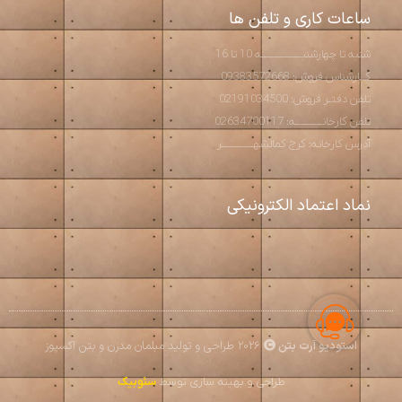
ساعات کاری و تلفن ها
شنبه تا چهارشنبـــــــــــــــه 10 تا 16
کــارشناس فروش: 09383572668
تلفن دفتـر فروش: 02191034500
تلفن کارخانــــــــــه: 02634700117
آدرس کارخانه: کرج کمالشهــــــــــــر
نماد اعتماد الکترونیکی
استودیو آرت بتن
2026 طراحی و تولید مبلمان مدرن و بتن اکسپوز
طراحی و بهینه سازی توسط
سئوبیک