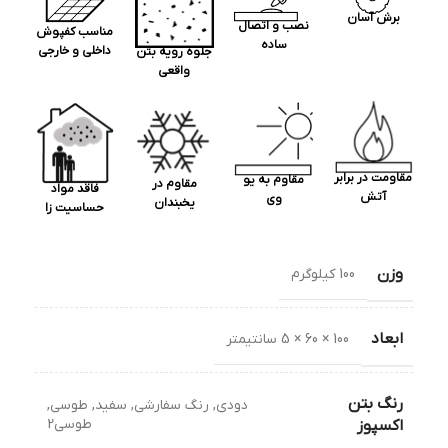
برش آسان
نصب و اتصال
مناسب کفپوش
ساده
داخلی و خارجی
جلوه رویه بتن
واقعی
مقاومت در برابر
مقاوم به یو
مقاوم در
فاقد مواد
آتش
وی
یخبندان
حساسیت زا
وزن
100 کیلوگرم
ابعاد
100 × 60 × 5 سانتیمتر
رنگ بتن
دودی
,
رنگ سفارشی
,
سفید
,
طوسی
,
طوسی2
اکسپوز