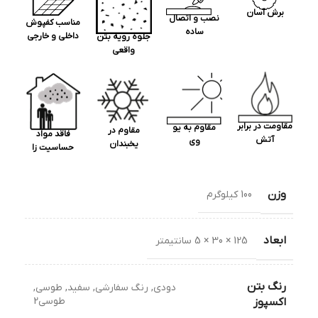
برش آسان
نصب و اتصال
مناسب کفپوش
ساده
داخلی و خارجی
جلوه رویه بتن
واقعی
مقاومت در برابر
مقاوم به یو
مقاوم در
فاقد مواد
آتش
وی
یخبندان
حساسیت زا
وزن
100 کیلوگرم
ابعاد
125 × 30 × 5 سانتیمتر
رنگ بتن
دودی
,
رنگ سفارشی
,
سفید
,
طوسی
,
طوسی2
اکسپوز