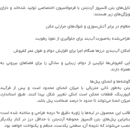
ایل‌های بتن اکسپوز آرت‌بتن با
فرمولاسیون اختصاصی
تولید شده‌اند و دارای
ویژگی‌های زیر هستند:
مقاوم در برابر
آتش‌سوزی
و
شوک‌های حرارتی مکرر
طراحی‌شده به‌صورت
آب‌بند
برای جلوگیری از نفوذ رطوبت
امکان
آب‌بندی درزها
هنگام اجرا برای افزایش دوام و طول عمر کفپوش
ین کفپوش‌ها ترکیبی از
دوام، زیبایی و سادگی
را برای فضاهای بیرونی به
همراه دارند.
گوشه‌ها و انحنای پنل‌ها
بتن به‌طور ذاتی متریالی با میزان انحنای محدود است و پس از فرآیند
کیورینگ، قطعات ممکن است اندکی تغییر شکل پیدا کنند. طبق استاندارد،
میزان انحنا می‌تواند تا حدود
۱۰ درصد ضخامت پنل
باشد.
الب این محصول در لبه‌ها با زاویه دقیق
۹۰ درجه
طراحی و ساخته شده است؛
نابراین پنل‌های بتن اکسپوز محوطه آرت‌بتن با
حداقل درز
در کنار یکدیگر
نصب می‌شوند که نتیجه آن، سطحی
یکدست، منظم و یکنواخت
خواهد بود.