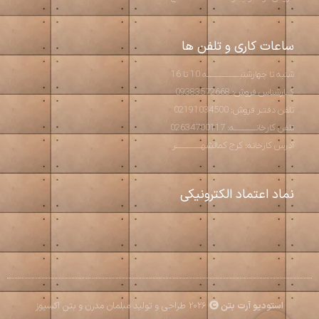
ساعات کاری و تلفن ها
شنبه تا چهارشنبـــــــــــــــه 10 تا 16
کــارشناس فروش: 09383572668
تلفن دفتـر فروش: 02191034500
تلفن کارخانــــــــــه: 02634700117
آدرس کارخانه: کرج کمالشهــــــــــــر
نماد اعتماد الکترونیکی
استودیو آرت بتن
2026 طراحی و تولید مبلمان مدرن و بتن اکسپوز