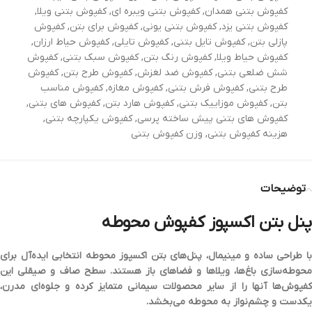
کفپوش بتنی همدان
,
کفپوش بتنی ویبره ای
,
کفپوش بتنی ویلا
,
کفپوش بتنی یزد
,
کفپوش بتنی یونی
,
کفپوش برای بتن
,
کفپوش
پازلی بتن
,
کفپوش تایل بتنی
,
کفپوش تایلی
,
کفپوش حیاط ارزان
,
کفپوش حیاط ویلا
,
کفپوش رنگ بتن
,
کفپوش سبک بتنی
,
کفپوش
شش ضلعی بتنی
,
کفپوش ضد لغزش
,
کفپوش طرح بتن
,
کفپوش
طرح بتنی
,
کفپوش فرش بتنی
,
کفپوش مغازه
,
کفپوش مناسب
بتن
,
کفپوش موزاییک بتنی
,
کفپوش هارد بتن
,
کفپوش های بتنی
,
کفپوش های بتنی پیش ساخته پرسی
,
کفپوش یکپارچه بتنی
,
هزینه کفپوش بتنی
,
وزن کفپوش بتنی
توضیحات
پنل بتن اکسپوز کفپوش محوطه
با طراحی ساده و مینیمال، پنل‌های بتن اکسپوز محوطه انتخابی ایده‌آل برای
حوطه‌سازی باغ‌ها، ویلاها و فضاهای باز
هستند. سطح صاف و صیقلی این
کفپوش‌ها آنها را از سایر محصولات سیمانی متمایز کرده و جلوه‌ای
مدرن،
یکدست و چشم‌نواز
به محوطه می‌بخشد.