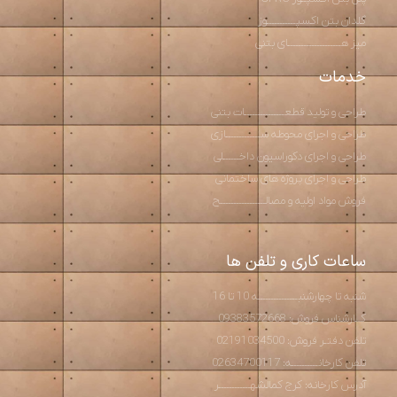
گلدان بتن اکسپـــــــــــوز
میز هــــــــــــــــــــای بتنی
خدمات
طراحی و تولید قطعـــــــــــــــات بتنی
طراحی و اجرای محوطه ســـــــــــــازی
طراحی و اجرای دکوراسیون داخــــــلی
طراحی و اجرای پروژه های ساختمانی
فروش مواد اولیه و مصالـــــــــــــــــح
ساعات کاری و تلفن ها
شنبه تا چهارشنبـــــــــــــــه 10 تا 16
کــارشناس فروش: 09383572668
تلفن دفتـر فروش: 02191034500
تلفن کارخانــــــــــه: 02634700117
آدرس کارخانه: کرج کمالشهــــــــــــر