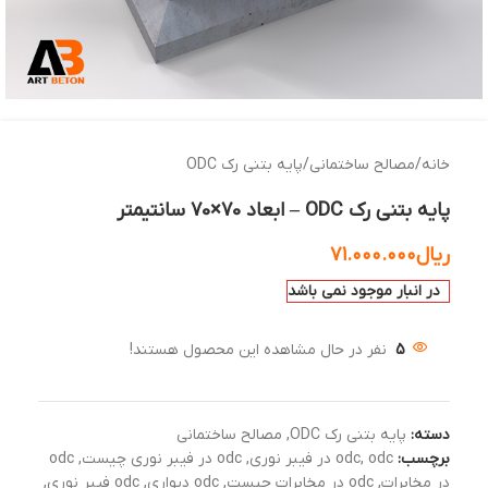
خانه
/
مصالح ساختمانی
/
پایه بتنی رک ODC
پایه بتنی رک ODC – ابعاد 70×70 سانتیمتر
ریال
۷۱.۰۰۰.۰۰۰
در انبار موجود نمی باشد
5
نفر در حال مشاهده این محصول هستند!
دسته:
پایه بتنی رک ODC
,
مصالح ساختمانی
برچسب:
odc در فیبر نوری
,
odc
,
odc در فیبر نوری چیست
,
odc
در مخابرات
,
odc در مخابرات چیست
,
odc دیواری
,
odc فیبر نوری
,