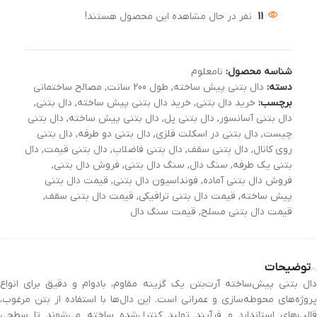
11
نفر در حال مشاهده این محصول هستند!
شناسه محصول:
نامعلوم
دسته:
دال بتنی پیش ساخته
,
طول 200 سانت
,
مصالح ساختمانی
برچسب:
خرید دال بتنی
,
خرید دال بتنی پیش ساخته
,
دال بتنی
,
دال بتنی آسانسور
,
دال بتنی پل
,
دال بتنی پیش ساخته
,
دال بتنی
چیست
,
دال بتنی در اسکلت فلزی
,
دال بتنی دو طرفه
,
دال بتنی
روی کانال
,
دال بتنی سقف
,
دال بتنی فاضلاب
,
دال بتنی قیمت
,
دال
بتنی یک طرفه
,
سنگ دال
,
سنگ دال بتنی
,
فروش دال بتنی
,
فروش دال بتنی آماده
,
فونداسیون دال بتنی
,
قیمت دال بتنی
پیش ساخته
,
قیمت دال بتنی ترافیکی
,
قیمت دال بتنی سقف
,
قیمت دال بتنی مسلح
,
قیمت سنگ دال
توضیحات
دال بتنی پیش‌ساخته آرت‌بتن یک گزینه مقاوم، بادوام و دقیق برای انواع
پروژه‌های محوطه‌سازی و عمرانی است. این دال‌ها با استفاده از بتن مرغوب،
قالب‌های استاندارد و فرآیند تولید کنترل‌شده ساخته می‌شوند تا سطحی