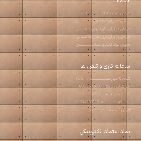
خدمات
طراحی و تولید قطعـــــــــــــــات بتنی
طراحی و اجرای محوطه ســـــــــــــازی
طراحی و اجرای دکوراسیون داخــــــلی
طراحی و اجرای پروژه های ساختمانی
فروش مواد اولیه و مصالـــــــــــــــــح
ساعات کاری و تلفن ها
شنبه تا چهارشنبـــــــــــــــه 10 تا 16
کــارشناس فروش: 09383572668
تلفن دفتـر فروش: 02191034500
تلفن کارخانــــــــــه: 02634700117
آدرس کارخانه: کرج کمالشهــــــــــــر
نماد اعتماد الکترونیکی