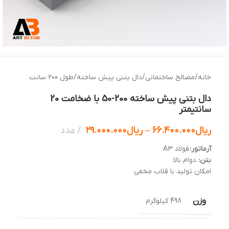
خانه
/
مصالح ساختمانی
/
دال بتنی پیش ساخته
/
طول 200 سانت
دال بتنی پیش ساخته 200-50 با ضخامت 20
سانتیمتر
ریال
۶۶.۴۰۰.۰۰۰
–
ریال
۲۹.۰۰۰.۰۰۰
عدد
آرماتور:
فولاد A3
بتن:
دوام بالا
امکان تولید با قلاب مخفی
وزن
498 کیلوگرم