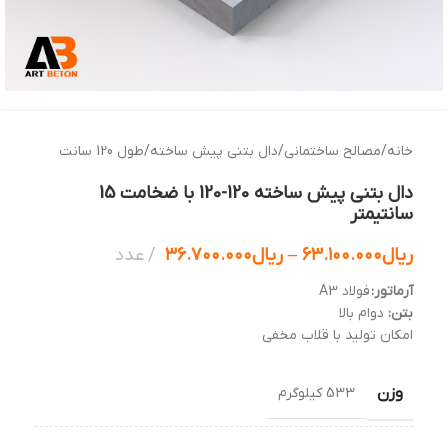
خانه
/
مصالح ساختمانی
/
دال بتنی پیش ساخته
/
طول 120 سانت
دال بتنی پیش ساخته 120-120 با ضخامت 15
سانتیمتر
ریال
۶۳.۱۰۰.۰۰۰
–
ریال
۳۶.۷۰۰.۰۰۰
عدد
آرماتور:
فولاد A3
بتن:
دوام بالا
امکان تولید با قلاب مخفی
وزن
533 کیلوگرم