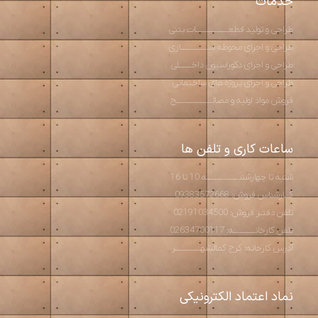
خدمات
طراحی و تولید قطعـــــــــــــــات بتنی
طراحی و اجرای محوطه ســـــــــــــازی
طراحی و اجرای دکوراسیون داخــــــلی
طراحی و اجرای پروژه های ساختمانی
فروش مواد اولیه و مصالـــــــــــــــــح
ساعات کاری و تلفن ها
شنبه تا چهارشنبـــــــــــــــه 10 تا 16
کــارشناس فروش: 09383572668
تلفن دفتـر فروش: 02191034500
تلفن کارخانــــــــــه: 02634700117
آدرس کارخانه: کرج کمالشهــــــــــــر
نماد اعتماد الکترونیکی