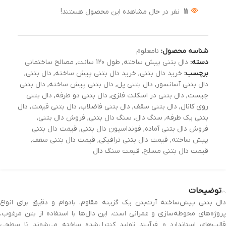
11
نفر در حال مشاهده این محصول هستند!
شناسه محصول:
نامعلوم
دسته:
دال بتنی پیش ساخته
,
طول 120 سانت
,
مصالح ساختمانی
برچسب:
خرید دال بتنی
,
خرید دال بتنی پیش ساخته
,
دال بتنی
,
دال بتنی آسانسور
,
دال بتنی پل
,
دال بتنی پیش ساخته
,
دال بتنی
چیست
,
دال بتنی در اسکلت فلزی
,
دال بتنی دو طرفه
,
دال بتنی
روی کانال
,
دال بتنی سقف
,
دال بتنی فاضلاب
,
دال بتنی قیمت
,
دال
بتنی یک طرفه
,
سنگ دال
,
سنگ دال بتنی
,
فروش دال بتنی
,
فروش دال بتنی آماده
,
فونداسیون دال بتنی
,
قیمت دال بتنی
پیش ساخته
,
قیمت دال بتنی ترافیکی
,
قیمت دال بتنی سقف
,
قیمت دال بتنی مسلح
,
قیمت سنگ دال
توضیحات
دال بتنی پیش‌ساخته آرت‌بتن یک گزینه مقاوم، بادوام و دقیق برای انواع
پروژه‌های محوطه‌سازی و عمرانی است. این دال‌ها با استفاده از بتن مرغوب،
قالب‌های استاندارد و فرآیند تولید کنترل‌شده ساخته می‌شوند تا سطحی