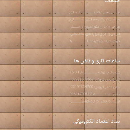
خدمات
طراحی و تولید قطعـــــــــــــــات بتنی
طراحی و اجرای محوطه ســـــــــــــازی
طراحی و اجرای دکوراسیون داخــــــلی
طراحی و اجرای پروژه های ساختمانی
فروش مواد اولیه و مصالـــــــــــــــــح
ساعات کاری و تلفن ها
شنبه تا چهارشنبـــــــــــــــه 10 تا 16
کــارشناس فروش: 09383572668
تلفن دفتـر فروش: 02191034500
تلفن کارخانــــــــــه: 02634700117
آدرس کارخانه: کرج کمالشهــــــــــــر
نماد اعتماد الکترونیکی