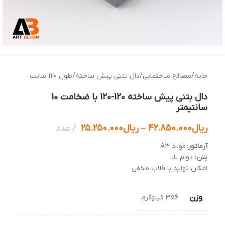
خانه
/
مصالح ساختمانی
/
دال بتنی پیش ساخته
/
طول 120 سانت
دال بتنی پیش ساخته 120-120 با ضخامت 10
سانتیمتر
ریال
۴۲.۸۵۰.۰۰۰
–
ریال
۲۵.۲۵۰.۰۰۰
عدد
آرماتور:
فولاد A3
بتن:
دوام بالا
امکان تولید با قلاب مخفی
وزن
356 کیلوگرم