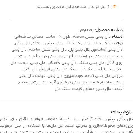
11
نفر در حال مشاهده این محصول هستند!
شناسه محصول:
نامعلوم
دسته:
دال بتنی پیش ساخته
,
طول 120 سانت
,
مصالح ساختمانی
برچسب:
خرید دال بتنی
,
خرید دال بتنی پیش ساخته
,
دال بتنی
,
دال بتنی آسانسور
,
دال بتنی پل
,
دال بتنی پیش ساخته
,
دال بتنی
چیست
,
دال بتنی در اسکلت فلزی
,
دال بتنی دو طرفه
,
دال بتنی
روی کانال
,
دال بتنی سقف
,
دال بتنی فاضلاب
,
دال بتنی قیمت
,
دال
بتنی یک طرفه
,
سنگ دال
,
سنگ دال بتنی
,
فروش دال بتنی
,
فروش دال بتنی آماده
,
فونداسیون دال بتنی
,
قیمت دال بتنی
پیش ساخته
,
قیمت دال بتنی ترافیکی
,
قیمت دال بتنی سقف
,
قیمت دال بتنی مسلح
,
قیمت سنگ دال
توضیحات
دال بتنی پیش‌ساخته آرت‌بتن یک گزینه مقاوم، بادوام و دقیق برای انواع
پروژه‌های محوطه‌سازی و عمرانی است. این دال‌ها با استفاده از بتن مرغوب،
قالب‌های استاندارد و فرآیند تولید کنترل‌شده ساخته می‌شوند تا سطحی