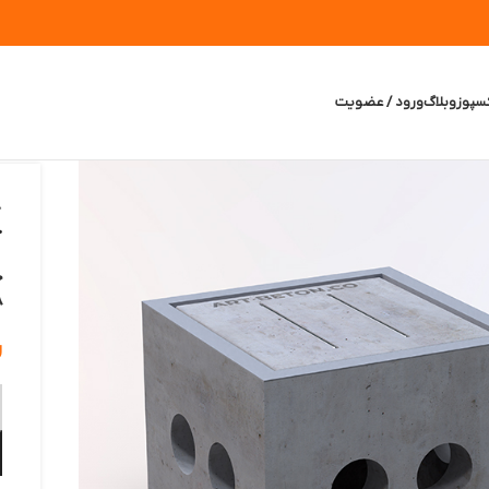
سپوز
وبلاگ
ورود / عضویت
خ
ح
48
ر