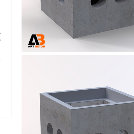
د
ب
ب
ح
ح
م
ب
پ
م
م
ب
س