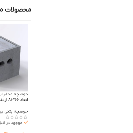
محصولات م
حوضچه‌ مخابرات
ابعاد 66*86 ارتفاع 60 سانتیمتر
حوضچه بتنی پ
موجود در انبا