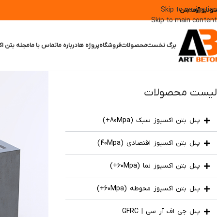
Skip to navigation
تودیو آرت بتن
Skip to main content
برگ نخست
محصولات
فروشگاه
پروژه ها
درباره ما
تماس با ما
مجله بتن اک
لیست محصولات
پنل بتن اکسپوز سبک (80Mpa+)
پنل بتن اکسپوز اقتصادی (40Mpa)
پنل بتن اکسپوز نما (60Mpa+)
پنل بتن اکسپوز محوطه (60Mpa+)
پنل جی اف آر سی | GFRC