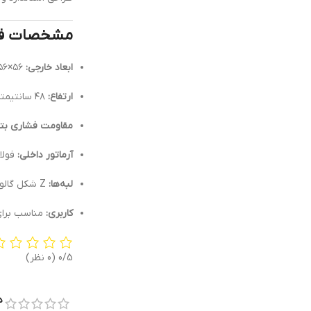
مشخصات ف
ابعاد خارجی:
۵۶×۵۶ سانتیمتر
ارتفاع:
۴۸ سانتیمتر
مقاومت فشاری بت
آرماتور داخلی:
فولاد 
لبه‌ها:
Z شکل گالوانیزه (ضدزنگ و مقاوم در برابر خوردگی)
کاربری:
مناسب برای
0/5
(0 نظر)
د