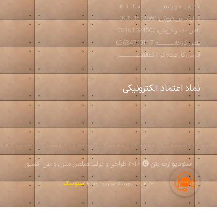
شنبه تا چهارشنبـــــــــــــــه 10 تا 16
کــارشناس فروش: 09383572668
تلفن دفتـر فروش: 02191034500
تلفن کارخانــــــــــه: 02634700117
آدرس کارخانه: کرج کمالشهــــــــــــر
نماد اعتماد الکترونیکی
استودیو آرت بتن
2026 طراحی و تولید مبلمان مدرن و بتن اکسپوز
طراحی و بهینه سازی توسط
سئوبیک