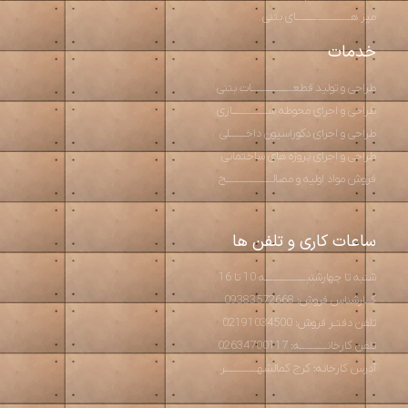
میز هــــــــــــــــــــای بتنی
خدمات
طراحی و تولید قطعـــــــــــــــات بتنی
طراحی و اجرای محوطه ســـــــــــــازی
طراحی و اجرای دکوراسیون داخــــــلی
طراحی و اجرای پروژه های ساختمانی
فروش مواد اولیه و مصالـــــــــــــــــح
ساعات کاری و تلفن ها
شنبه تا چهارشنبـــــــــــــــه 10 تا 16
کــارشناس فروش: 09383572668
تلفن دفتـر فروش: 02191034500
تلفن کارخانــــــــــه: 02634700117
آدرس کارخانه: کرج کمالشهــــــــــــر