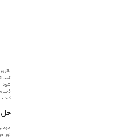
کند. ا
شود. ا
ذخیره 
کند.»
حل 
مهم‌تر
نور خو