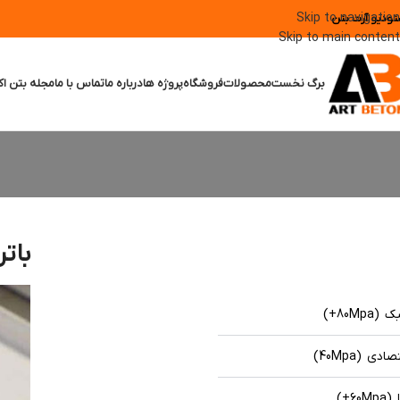
Skip to navigation
تودیو آرت بتن
Skip to main content
برگ نخست
محصولات
فروشگاه
پروژه ها
درباره ما
تماس با ما
مجله بتن اک
باتر
80M+)
 (40Mpa)
6+)