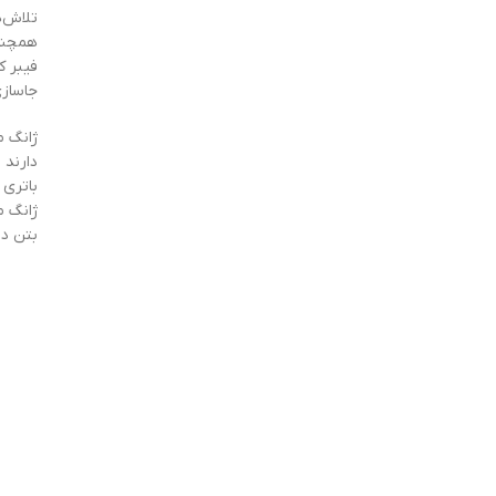
تلاش‌ه
همچنین
فیبر ک
جاساز
باتری 
بتن در