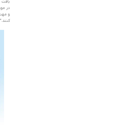
بافت س
در مور
و مهند
کنند.”