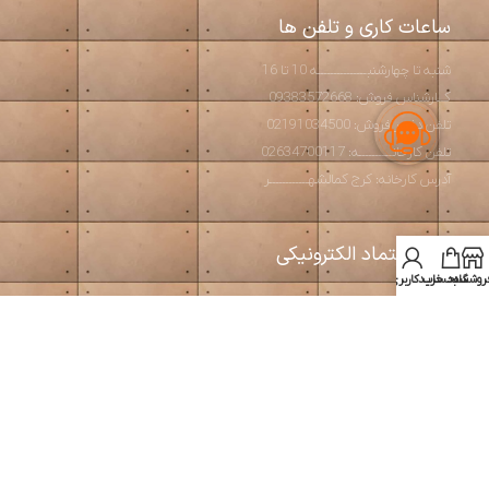
ساعات کاری و تلفن ها
شنبه تا چهارشنبـــــــــــــــه 10 تا 16
کــارشناس فروش: 09383572668
تلفن دفتـر فروش: 02191034500
تلفن کارخانــــــــــه: 02634700117
آدرس کارخانه: کرج کمالشهــــــــــــر
نماد اعتماد الکترونیکی
روشگاه
سبد خرید
حساب کاربری من
استودیو آرت بتن
2026 طراحی و تولید مبلمان مدرن و بتن اکسپوز
طراحی و بهینه سازی توسط
سئوبیک