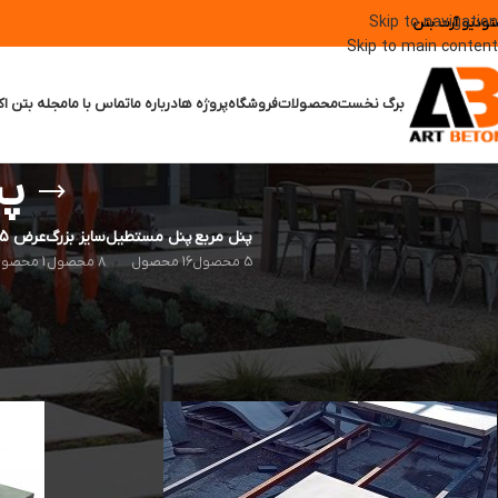
Skip to navigation
تودیو آرت بتن
Skip to main content
برگ نخست
محصولات
فروشگاه
پروژه ها
درباره ما
تماس با ما
مجله بتن اک
پن
پنل مربع
پنل مستطیل
سایز بزرگ
عرض 15 سانت
5 محصول
16 محصول
8 محصول
1 محصول
قیمت و ابعاد پنل های بتن اکسپوز کف
خانه
/
پنل بتن اکسپوز محوطه