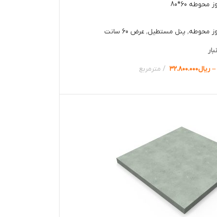
محوطه 60*80
وز محوطه
,
پنل مستطیل
,
عرض 60 سانت
بار
–
ریال
۳۲.۸۰۰.۰۰۰
مترمربع
ها