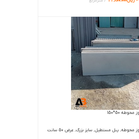
–
ریال
۳۲.۸۰۰.۰۰۰
مترمربع
ها
حوطه 50*150
وز محوطه
,
پنل مستطیل
,
سایز بزرگ
,
عرض 50 سانت