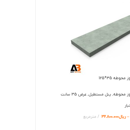
حوطه 35*125
وز محوطه
,
پنل مستطیل
,
عرض 35 سانت
بار
–
ریال
۳۲.۸۰۰.۰۰۰
مترمربع
ها