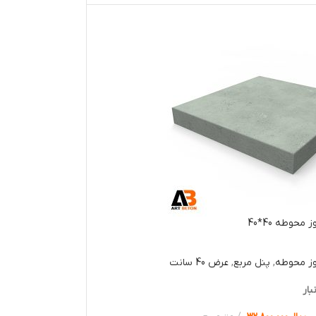
محوطه 40*40
وز محوطه
,
پنل مربع
,
عرض 40 سانت
بار