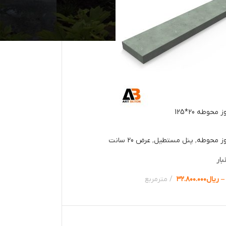
حوطه 20*125
وز محوطه
,
پنل مستطیل
,
عرض 20 سانت
بار
–
ریال
۳۲.۸۰۰.۰۰۰
مترمربع
ها