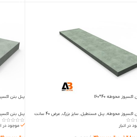
اکسپوز محوطه 40*160
پنل بتن اکسپوز 
ن اکسپوز محوطه
,
پنل مستطیل
,
سایز بزرگ
,
عرض 40 سانت
پنل بتن اکسپ
د در انبار
موجود در ان