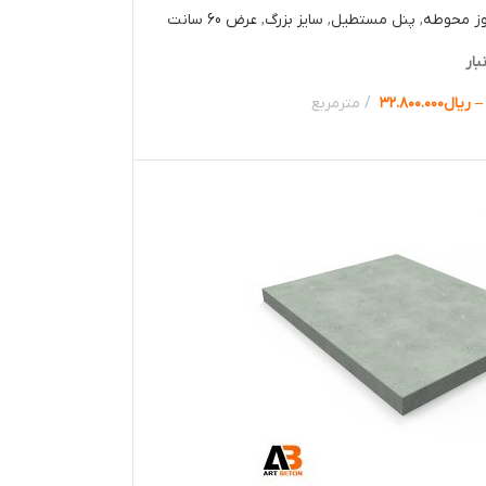
وز محوطه
,
پنل مستطیل
,
سایز بزرگ
,
عرض 60 سانت
بار
–
ریال
۳۲.۸۰۰.۰۰۰
مترمربع
ها