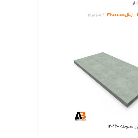
بار
–
ریال
۳۶.۰۰۰.۰۰۰
مترمربع
ها
حوطه 60*120