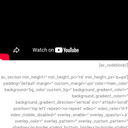
[/av_codeblock]
[av_section min_height=” min_height_pc=’25’ min_height_px=’500px’
padding=’default’ margin=” custom_margin=’0px’ color=’main_color’
background=’bg_color’ custom_bg=” background_gradient_color1=”
background_gradient_color2=”
background_gradient_direction=’vertical’ src=” attach=’scroll’
position=’top left’ repeat=’no-repeat’ video=” video_ratio=’16:9′
video_mobile_disabled=” overlay_enable=” overlay_opacity=’0.5′
overlay_color=” overlay_pattern=” overlay_custom_pattern=”
shadow=’no-border-styling’ bottom_border=’no-border-styling’