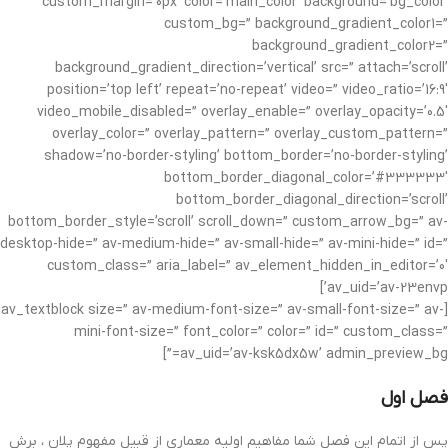
custom_margin=’0px’ color=’main_color’ background=’bg_color’
custom_bg=” background_gradient_color1=”
background_gradient_color2=”
background_gradient_direction=’vertical’ src=” attach=’scroll’
position=’top left’ repeat=’no-repeat’ video=” video_ratio=’16:9′
video_mobile_disabled=” overlay_enable=” overlay_opacity=’0.5′
overlay_color=” overlay_pattern=” overlay_custom_pattern=”
shadow=’no-border-styling’ bottom_border=’no-border-styling’
bottom_border_diagonal_color=’#333333′
bottom_border_diagonal_direction=’scroll’
bottom_border_style=’scroll’ scroll_down=” custom_arrow_bg=” av-
desktop-hide=” av-medium-hide=” av-small-hide=” av-mini-hide=” id=”
custom_class=” aria_label=” av_element_hidden_in_editor=’0′
av_uid=’av-23envp’]
[av_textblock size=” av-medium-font-size=” av-small-font-size=” av-
mini-font-size=” font_color=” color=” id=” custom_class=”
av_uid=’av-ksk5dx5w’ admin_preview_bg=”]
فصل اول
پس از اتمام این فصل شما مفاهیم اولیه معماری از قبیل مفهوم پلان ، برش