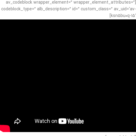
[av_codeblock wrapper_element=” wrapper_element_attributes=”
codeblock_type=” alb_description=” id=” custom_class=” av_uid=’av-
ksn5bu0q-15′]