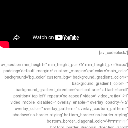
[/av_codeblock]
[av_section min_height=” min_height_pc=’25’ min_height_px=’500px’
padding=’default’ margin=” custom_margin=’0px’ color=’main_color’
background=’bg_color’ custom_bg=” background_gradient_color1=”
background_gradient_color2=”
background_gradient_direction=’vertical’ src=” attach=’scroll’
position=’top left’ repeat=’no-repeat’ video=” video_ratio=’16:9′
video_mobile_disabled=” overlay_enable=” overlay_opacity=’0.5′
overlay_color=” overlay_pattern=” overlay_custom_pattern=”
shadow=’no-border-styling’ bottom_border=’no-border-styling’
bottom_border_diagonal_color=’#333333′
bottom_border_diagonal_direction=’scroll’