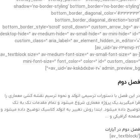
shadow=’no-border-styling’ bottom_border=’no-border-styling’
bottom_border_diagonal_color=’#333333′
bottom_border_diagonal_direction=’scroll’
bottom_border_style=’scroll’ scroll_down=” custom_arrow_bg=” av-
desktop-hide=” av-medium-hide=” av-small-hide=” av-mini-hide=” id=”
custom_class=” aria_label=” av_element_hidden_in_editor=’0′
av_uid=’av-23envp-21′]
[av_textblock size=” av-medium-font-size=” av-small-font-size=” av-
mini-font-size=” font_color=” color=” id=” custom_class=”
av_uid=’av-ksk5dx5w-20′ admin_preview_bg=”]
فصل دوم
در این فصل با دستورات ترسیمی اتوکد و نحوه ترسیم نقشه کشی معماری را
فرا میگیرید.یک پروژه معماری شروع میشود و تمام مقدمات تک به تک
توضیح داده میشود. ابتدا روش تغییر به اتوکد کلاسیک توضیح داده میشود و
صفحه گرافیکی و …
فصل دوم در آپارات
[/av_textblock]