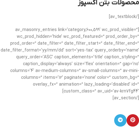
محصولات بتن اکسپوز
[/av_textblock]
[av_masonry_entries link=’category,600,599′ wc_prod_visible=”
wc_prod_hidden=’hide’ wc_prod_featured=” prod_order_by=”
prod_order=” date_filter=” date_filter_start=” date_filter_end=”
date_filter_format=’yy/mm/dd’ sort=’yes-tax’ query_orderby=’name’
query_order=’ASC’ caption_elements=’title’ caption_styling=”
caption_display=’always’ size=’flex’ orientation=” gap=’no’
columns=’4′ av-medium-columns=” av-small-columns=” av-mini-
columns=” items=’12’ paginate=’none’ color=” custom_bg=”
overlay_fx=” animation=” lazy_loading=’disabled’ id=”
custom_class=” av_uid=’av-krn7fg44′]
[/av_section]