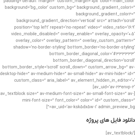
padding=’default’ margin=” custom_margin=’0px’ color=’main_color’
background=’bg_color’ custom_bg=” background_gradient_color1=”
background_gradient_color2=”
background_gradient_direction=’vertical’ src=” attach=’scroll’
position=’top left’ repeat=’no-repeat’ video=” video_ratio=’16:9′
video_mobile_disabled=” overlay_enable=” overlay_opacity=’0.5′
overlay_color=” overlay_pattern=” overlay_custom_pattern=”
shadow=’no-border-styling’ bottom_border=’no-border-styling’
bottom_border_diagonal_color=’#333333′
bottom_border_diagonal_direction=’scroll’
bottom_border_style=’scroll’ scroll_down=” custom_arrow_bg=” av-
desktop-hide=” av-medium-hide=” av-small-hide=” av-mini-hide=” id=”
custom_class=” aria_label=” av_element_hidden_in_editor=’0′
av_uid=’av-23envp-2′]
[av_textblock size=” av-medium-font-size=” av-small-font-size=” av-
mini-font-size=” font_color=” color=” id=” custom_class=”
av_uid=’av-ksk5dx5w-1′ admin_preview_bg=”]
دانلود فایل های پروژه
[/av_textblock]