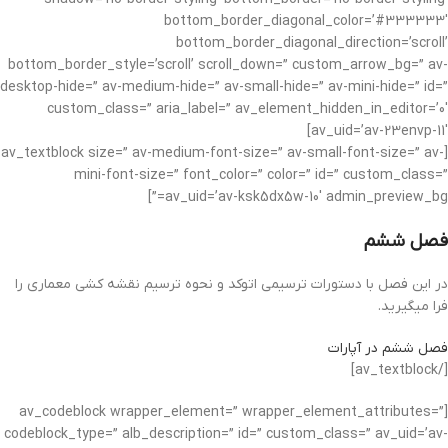
bottom_border_diagonal_color=’#333333′
bottom_border_diagonal_direction=’scroll’
bottom_border_style=’scroll’ scroll_down=” custom_arrow_bg=” av-
desktop-hide=” av-medium-hide=” av-small-hide=” av-mini-hide=” id=”
custom_class=” aria_label=” av_element_hidden_in_editor=’0′
av_uid=’av-23envp-11′]
[av_textblock size=” av-medium-font-size=” av-small-font-size=” av-
mini-font-size=” font_color=” color=” id=” custom_class=”
av_uid=’av-ksk5dx5w-10′ admin_preview_bg=”]
فصل ششم
در این فصل با دستورات ترسیمی اتوکد و نحوه ترسیم نقشه کشی معماری را
فرا میگیرید.
فصل ششم در آپارات
[/av_textblock]
[av_codeblock wrapper_element=” wrapper_element_attributes=”
codeblock_type=” alb_description=” id=” custom_class=” av_uid=’av-