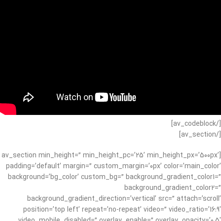
[/av_codeblock]
[/av_section]
[av_section min_height=” min_height_pc=’25’ min_height_px=’500px’
padding=’default’ margin=” custom_margin=’0px’ color=’main_color’
background=’bg_color’ custom_bg=” background_gradient_color1=”
background_gradient_color2=”
background_gradient_direction=’vertical’ src=” attach=’scroll’
position=’top left’ repeat=’no-repeat’ video=” video_ratio=’16:9′
video_mobile_disabled=” overlay_enable=” overlay_opacity=’0.5′