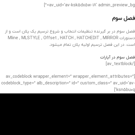
av_uid=’av-ksk5dx5w-18′ admin_preview_bg=”]
فصل سوم
فصل سوم در بر گیرنده تنظیمات انتخاب و شروع ترسیم یک پلان است و از
دستورات Mline , MLSTYLE , Offset , HATCH , HATCHEDIT , MIRROR
است. در این فصل ترسیم اولیه پلان تمام میشود.
فصل سوم در آپارات
[/av_textblock]
[av_codeblock wrapper_element=” wrapper_element_attributes=”
codeblock_type=” alb_description=” id=” custom_class=” av_uid=’av-
ksn5bu0q’]