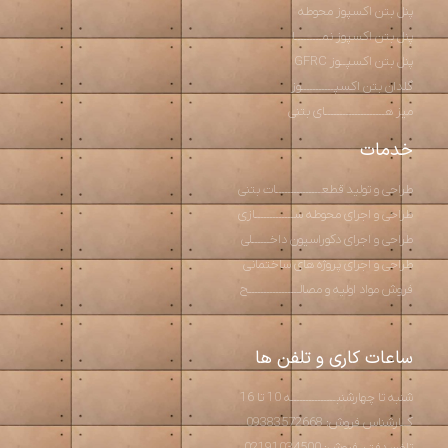
پنل بتن اکسپوز محوطه
پنل بتن اکسپوز نمـــــــــا
پنل بتن اکسپــوز GFRC
گلدان بتن اکسپـــــــــــوز
میز هــــــــــــــــــــای بتنی
خدمات
طراحی و تولید قطعـــــــــــــــات بتنی
طراحی و اجرای محوطه ســـــــــــــازی
طراحی و اجرای دکوراسیون داخــــــلی
طراحی و اجرای پروژه های ساختمانی
فروش مواد اولیه و مصالـــــــــــــــــح
ساعات کاری و تلفن ها
شنبه تا چهارشنبـــــــــــــــه 10 تا 16
کــارشناس فروش: 09383572668
تلفن دفتـر فروش: 02191034500