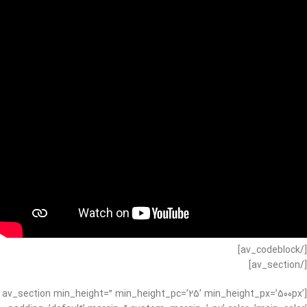
[/av_codeblock]
[/av_section]
[av_section min_height=” min_height_pc=’25’ min_height_px=’500px’