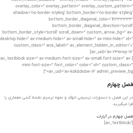
overlay_color=” overlay_pattern=” overlay_custom_pattern=”
shadow=’no-border-styling’ bottom_border=’no-border-styling’
bottom_border_diagonal_color=’#333333′
bottom_border_diagonal_direction=’scroll’
bottom_border_style=’scroll’ scroll_down=” custom_arrow_bg=” av-
desktop-hide=” av-medium-hide=” av-small-hide=” av-mini-hide=” id=”
custom_class=” aria_label=” av_element_hidden_in_editor=’0′
av_uid=’av-23envp-17′]
[av_textblock size=” av-medium-font-size=” av-small-font-size=” av-
mini-font-size=” font_color=” color=” id=” custom_class=”
av_uid=’av-ksk5dx5w-16′ admin_preview_bg=”]
فصل چهارم
در این فصل با دستورات ترسیمی اتوکد و نحوه ترسیم نقشه کشی معماری را
فرا میگیرید.
فصل چهارم در آپارات
[/av_textblock]