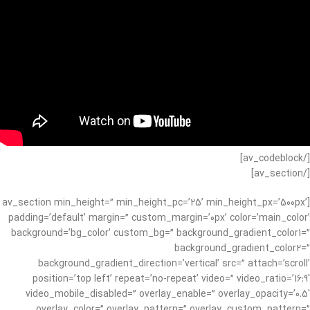
[/av_codeblock]
[/av_section]
[av_section min_height=” min_height_pc=’25’ min_height_px=’500px’
padding=’default’ margin=” custom_margin=’0px’ color=’main_color’
background=’bg_color’ custom_bg=” background_gradient_color1=”
background_gradient_color2=”
background_gradient_direction=’vertical’ src=” attach=’scroll’
position=’top left’ repeat=’no-repeat’ video=” video_ratio=’16:9′
video_mobile_disabled=” overlay_enable=” overlay_opacity=’0.5′
overlay_color=” overlay_pattern=” overlay_custom_pattern=”