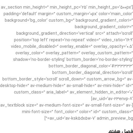
[av_section min_height=” min_height_pc=’25’ min_height_px=’500px’
padding=’default’ margin=” custom_margin=’0px’ color=’main_color’
background=’bg_color’ custom_bg=” background_gradient_color1=”
background_gradient_color2=”
background_gradient_direction=’vertical’ src=” attach=’scroll’
position=’top left’ repeat=’no-repeat’ video=” video_ratio=’16:9′
video_mobile_disabled=” overlay_enable=” overlay_opacity=’0.5′
overlay_color=” overlay_pattern=” overlay_custom_pattern=”
shadow=’no-border-styling’ bottom_border=’no-border-styling’
bottom_border_diagonal_color=’#333333′
bottom_border_diagonal_direction=’scroll’
bottom_border_style=’scroll’ scroll_down=” custom_arrow_bg=” av-
desktop-hide=” av-medium-hide=” av-small-hide=” av-mini-hide=” id=”
custom_class=” aria_label=” av_element_hidden_in_editor=’0′
av_uid=’av-23envp-8′]
[av_textblock size=” av-medium-font-size=” av-small-font-size=” av-
mini-font-size=” font_color=” color=” id=” custom_class=”
av_uid=’av-ksk5dx5w-7′ admin_preview_bg=”]
فصل هفتم