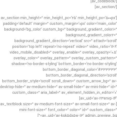
[/av_codeblock]
[/av_section]
[av_section min_height=” min_height_pc=’25’ min_height_px=’500px’
padding=’default’ margin=” custom_margin=’0px’ color=’main_color’
background=’bg_color’ custom_bg=” background_gradient_color1=”
background_gradient_color2=”
background_gradient_direction=’vertical’ src=” attach=’scroll’
position=’top left’ repeat=’no-repeat’ video=” video_ratio=’16:9′
video_mobile_disabled=” overlay_enable=” overlay_opacity=’0.5′
overlay_color=” overlay_pattern=” overlay_custom_pattern=”
shadow=’no-border-styling’ bottom_border=’no-border-styling’
bottom_border_diagonal_color=’#333333′
bottom_border_diagonal_direction=’scroll’
bottom_border_style=’scroll’ scroll_down=” custom_arrow_bg=” av-
desktop-hide=” av-medium-hide=” av-small-hide=” av-mini-hide=” id=”
custom_class=” aria_label=” av_element_hidden_in_editor=’0′
av_uid=’av-23envp-14′]
[av_textblock size=” av-medium-font-size=” av-small-font-size=” av-
mini-font-size=” font_color=” color=” id=” custom_class=”
av_uid=’av-ksk5dx5w-13′ admin_preview_bg=”]