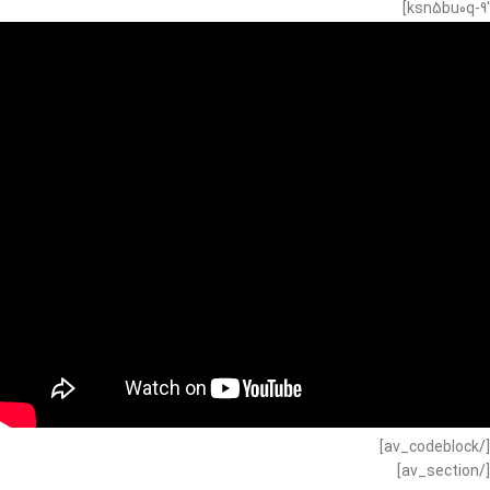
ksn5bu0q-9′]
[/av_codeblock]
[/av_section]