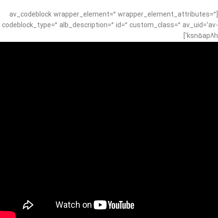
[av_codeblock wrapper_element=” wrapper_element_attributes=”
codeblock_type=” alb_description=” id=” custom_class=” av_uid=’av-
ksn5ap8h’]