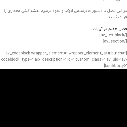
در این فصل با دستورات ترسیمی اتوکد و نحوه ترسیم نقشه کشی معماری را
فرا میگیرید.
فصل هفتم در آپارات
[/av_textblock]
[/av_section]
[av_codeblock wrapper_element=” wrapper_element_attributes=”
codeblock_type=” alb_description=” id=” custom_class=” av_uid=’av-
ksn5bu0q-6′]