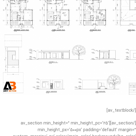
[/av_textblock]
[/av_section][av_section min_height=” min_height_pc=’25’
min_height_px=’500px’ padding=’default’ margin=”