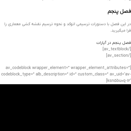
فصل پنجم
در این فصل با دستورات ترسیمی اتوکد و نحوه ترسیم نقشه کشی معماری را
فرا میگیرید.
فصل پنجم در آپارات
[/av_textblock]
[/av_section]
[av_codeblock wrapper_element=” wrapper_element_attributes=”
codeblock_type=” alb_description=” id=” custom_class=” av_uid=’av-
ksn5bu0q-12′]