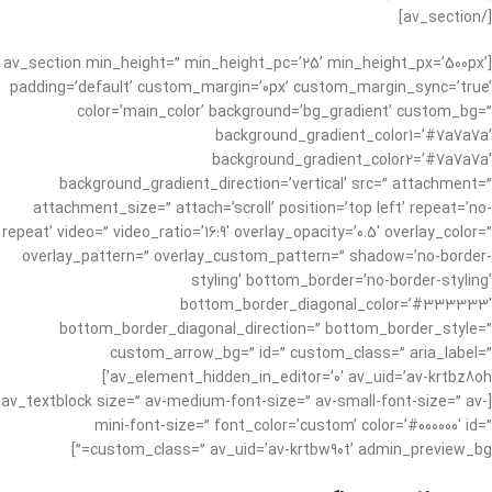
[/av_section]
[av_section min_height=” min_height_pc=’25’ min_height_px=’500px’
padding=’default’ custom_margin=’0px’ custom_margin_sync=’true’
color=’main_color’ background=’bg_gradient’ custom_bg=”
background_gradient_color1=’#7a7a7a’
background_gradient_color2=’#7a7a7a’
background_gradient_direction=’vertical’ src=” attachment=”
attachment_size=” attach=’scroll’ position=’top left’ repeat=’no-
repeat’ video=” video_ratio=’16:9′ overlay_opacity=’0.5′ overlay_color=”
overlay_pattern=” overlay_custom_pattern=” shadow=’no-border-
styling’ bottom_border=’no-border-styling’
bottom_border_diagonal_color=’#333333′
bottom_border_diagonal_direction=” bottom_border_style=”
custom_arrow_bg=” id=” custom_class=” aria_label=”
av_element_hidden_in_editor=’0′ av_uid=’av-krtbz8oh’]
[av_textblock size=” av-medium-font-size=” av-small-font-size=” av-
mini-font-size=” font_color=’custom’ color=’#000000′ id=”
custom_class=” av_uid=’av-krtbw90t’ admin_preview_bg=”]