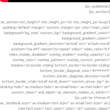
[/av_codeblock]
[/av_section]
[av_section min_height=” min_height_pc=’25’ min_height_px=’500px’
padding=’default’ margin=” custom_margin=’0px’ color=’main_color’
background=’bg_color’ custom_bg=” background_gradient_color1=”
background_gradient_color2=”
background_gradient_direction=’vertical’ src=” attach=’scroll’
position=’top left’ repeat=’no-repeat’ video=” video_ratio=’16:9′
video_mobile_disabled=” overlay_enable=” overlay_opacity=’0.5′
overlay_color=” overlay_pattern=” overlay_custom_pattern=”
shadow=’no-border-styling’ bottom_border=’no-border-styling’
bottom_border_diagonal_color=’#333333′
bottom_border_diagonal_direction=’scroll’
bottom_border_style=’scroll’ scroll_down=” custom_arrow_bg=” av-
desktop-hide=” av-medium-hide=” av-small-hide=” av-mini-hide=” id=”
custom_class=” aria_label=” av_element_hidden_in_editor=’0′
av_uid=’av-23envp-19′]
[av_textblock size=” av-medium-font-size=” av-small-font-size=” av-
mini-font-size=” font_color=” color=” id=” custom_class=”