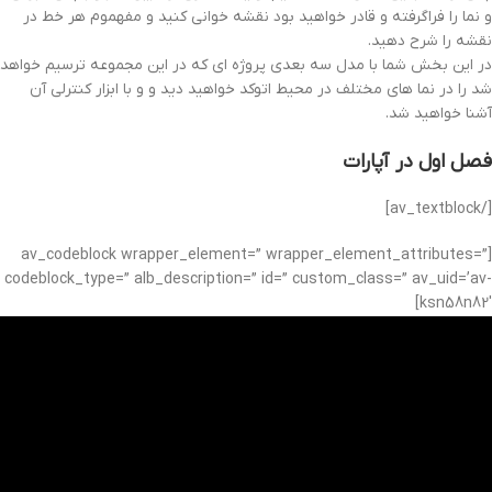
و نما را فراگرفته و قادر خواهید بود نقشه خوانی کنید و مفهموم هر خط در
نقشه را شرح دهید.
در این بخش شما با مدل سه بعدی پروژه ای که در این مجموعه ترسیم خواهد
شد را در نما های مختلف در محیط اتوکد خواهید دید و و با ابزار کنترلی آن
آشنا خواهید شد.
فصل اول در آپارات
[/av_textblock]
[av_codeblock wrapper_element=” wrapper_element_attributes=”
codeblock_type=” alb_description=” id=” custom_class=” av_uid=’av-
ksn58n82′]