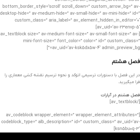
bottom_border_style=’scroll’ scroll_down=” custom_arrow_bg=” av-
desktop-hide=” av-medium-hide=” av-small-hide=” av-mini-hide=” id=”
custom_class=” aria_label=” av_element_hidden_in_editor=’0′
av_uid=’av-23envp-5′]
[av_textblock size=” av-medium-font-size=” av-small-font-size=” av-
mini-font-size=” font_color=” color=” id=” custom_class=”
av_uid=’av-ksk5dx5w-4′ admin_preview_bg=”]
فصل هشتم
در این فصل با دستورات ترسیمی اتوکد و نحوه ترسیم نقشه کشی معماری را
فرا میگیرید.
فصل هشتم در آپارات
[/av_textblock]
[av_codeblock wrapper_element=” wrapper_element_attributes=”
codeblock_type=” alb_description=” id=” custom_class=” av_uid=’av-
ksn5bu0q-3′]