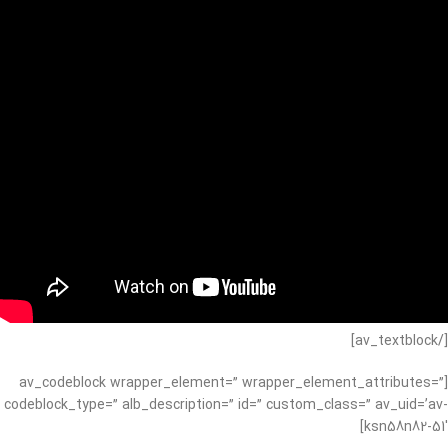
[/av_textblock]
[av_codeblock wrapper_element=” wrapper_element_attributes=”
codeblock_type=” alb_description=” id=” custom_class=” av_uid=’av-
ksn58n82-51′]