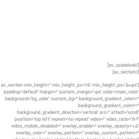
[/av_codeblock]
[/av_section]
[av_section min_height=” min_height_pc=’25’ min_height_px=’500px’
padding=’default’ margin=” custom_margin=’0px’ color=’main_color’
background=’bg_color’ custom_bg=” background_gradient_color1=”
background_gradient_color2=”
background_gradient_direction=’vertical’ src=” attach=’scroll’
position=’top left’ repeat=’no-repeat’ video=” video_ratio=’16:9′
video_mobile_disabled=” overlay_enable=” overlay_opacity=’0.5′
overlay_color=” overlay_pattern=” overlay_custom_pattern=”