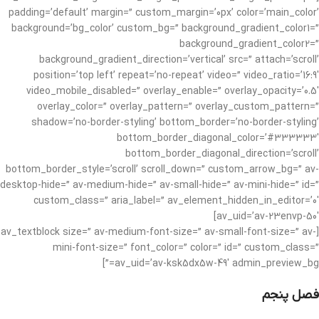
padding=’default’ margin=” custom_margin=’0px’ color=’main_color’
background=’bg_color’ custom_bg=” background_gradient_color1=”
background_gradient_color2=”
background_gradient_direction=’vertical’ src=” attach=’scroll’
position=’top left’ repeat=’no-repeat’ video=” video_ratio=’16:9′
video_mobile_disabled=” overlay_enable=” overlay_opacity=’0.5′
overlay_color=” overlay_pattern=” overlay_custom_pattern=”
shadow=’no-border-styling’ bottom_border=’no-border-styling’
bottom_border_diagonal_color=’#333333′
bottom_border_diagonal_direction=’scroll’
bottom_border_style=’scroll’ scroll_down=” custom_arrow_bg=” av-
desktop-hide=” av-medium-hide=” av-small-hide=” av-mini-hide=” id=”
custom_class=” aria_label=” av_element_hidden_in_editor=’0′
av_uid=’av-23envp-50′]
[av_textblock size=” av-medium-font-size=” av-small-font-size=” av-
mini-font-size=” font_color=” color=” id=” custom_class=”
av_uid=’av-ksk5dx5w-49′ admin_preview_bg=”]
فصل پنجم