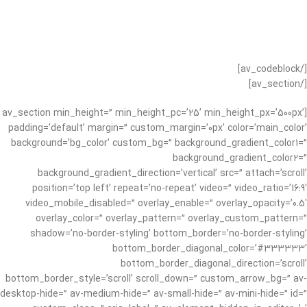
[/av_codeblock]
[/av_section]
[av_section min_height=” min_height_pc=’25’ min_height_px=’500px’
padding=’default’ margin=” custom_margin=’0px’ color=’main_color’
background=’bg_color’ custom_bg=” background_gradient_color1=”
background_gradient_color2=”
background_gradient_direction=’vertical’ src=” attach=’scroll’
position=’top left’ repeat=’no-repeat’ video=” video_ratio=’16:9′
video_mobile_disabled=” overlay_enable=” overlay_opacity=’0.5′
overlay_color=” overlay_pattern=” overlay_custom_pattern=”
shadow=’no-border-styling’ bottom_border=’no-border-styling’
bottom_border_diagonal_color=’#333333′
bottom_border_diagonal_direction=’scroll’
bottom_border_style=’scroll’ scroll_down=” custom_arrow_bg=” av-
desktop-hide=” av-medium-hide=” av-small-hide=” av-mini-hide=” id=”