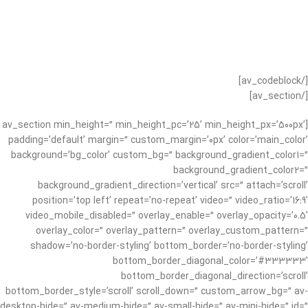
[/av_codeblock]
[/av_section]
[av_section min_height=” min_height_pc=’25’ min_height_px=’500px’
padding=’default’ margin=” custom_margin=’0px’ color=’main_color’
background=’bg_color’ custom_bg=” background_gradient_color1=”
background_gradient_color2=”
background_gradient_direction=’vertical’ src=” attach=’scroll’
position=’top left’ repeat=’no-repeat’ video=” video_ratio=’16:9′
video_mobile_disabled=” overlay_enable=” overlay_opacity=’0.5′
overlay_color=” overlay_pattern=” overlay_custom_pattern=”
shadow=’no-border-styling’ bottom_border=’no-border-styling’
bottom_border_diagonal_color=’#333333′
bottom_border_diagonal_direction=’scroll’
bottom_border_style=’scroll’ scroll_down=” custom_arrow_bg=” av-
desktop-hide=” av-medium-hide=” av-small-hide=” av-mini-hide=” id=”