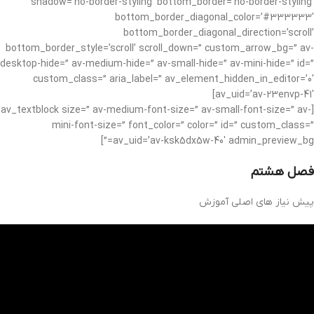
shadow=’no-border-styling’ bottom_border=’no-border-styling’
bottom_border_diagonal_color=’#333333′
bottom_border_diagonal_direction=’scroll’
bottom_border_style=’scroll’ scroll_down=” custom_arrow_bg=” av-
desktop-hide=” av-medium-hide=” av-small-hide=” av-mini-hide=” id=”
custom_class=” aria_label=” av_element_hidden_in_editor=’0′
av_uid=’av-23envp-41′]
[av_textblock size=” av-medium-font-size=” av-small-font-size=” av-
mini-font-size=” font_color=” color=” id=” custom_class=”
av_uid=’av-ksk5dx5w-40′ admin_preview_bg=”]
فصل هشتم
پیش نیاز های اصلی آموزش