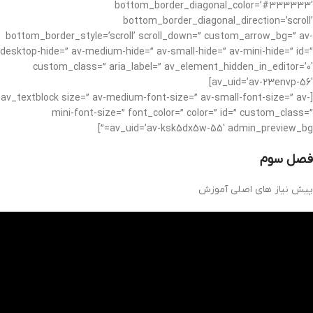
bottom_border_diagonal_color=’#333333′
bottom_border_diagonal_direction=’scroll’
bottom_border_style=’scroll’ scroll_down=” custom_arrow_bg=” av-
desktop-hide=” av-medium-hide=” av-small-hide=” av-mini-hide=” id=”
custom_class=” aria_label=” av_element_hidden_in_editor=’0′
av_uid=’av-23envp-56′]
[av_textblock size=” av-medium-font-size=” av-small-font-size=” av-
mini-font-size=” font_color=” color=” id=” custom_class=”
av_uid=’av-ksk5dx5w-55′ admin_preview_bg=”]
فصل سوم
پیش نیاز های اصلی آموزش