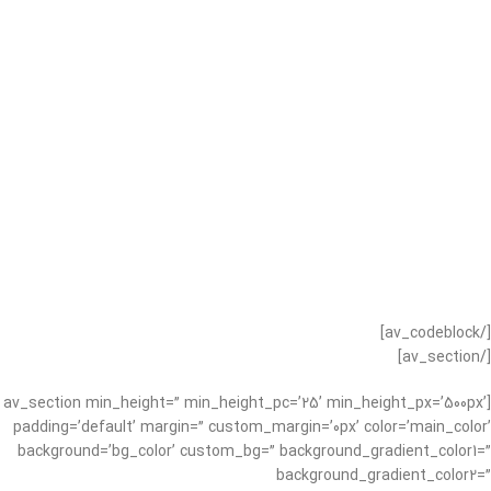
[/av_codeblock]
[/av_section]
[av_section min_height=” min_height_pc=’25’ min_height_px=’500px’
padding=’default’ margin=” custom_margin=’0px’ color=’main_color’
background=’bg_color’ custom_bg=” background_gradient_color1=”
background_gradient_color2=”