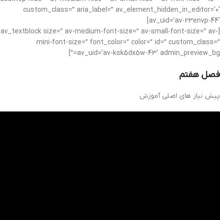
custom_class=” aria_label=” av_element_hidden_in_editor=’0′
av_uid=’av-23envp-44′]
[av_textblock size=” av-medium-font-size=” av-small-font-size=” av-
mini-font-size=” font_color=” color=” id=” custom_class=”
av_uid=’av-ksk5dx5w-43′ admin_preview_bg=”]
فصل هفتم
پیش نیاز های اصلی آموزش