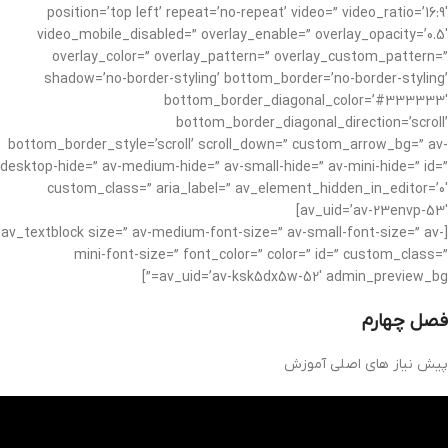
position=’top left’ repeat=’no-repeat’ video=” video_ratio=’16:9′
video_mobile_disabled=” overlay_enable=” overlay_opacity=’0.5′
overlay_color=” overlay_pattern=” overlay_custom_pattern=”
shadow=’no-border-styling’ bottom_border=’no-border-styling’
bottom_border_diagonal_color=’#333333′
bottom_border_diagonal_direction=’scroll’
bottom_border_style=’scroll’ scroll_down=” custom_arrow_bg=” av-
desktop-hide=” av-medium-hide=” av-small-hide=” av-mini-hide=” id=”
custom_class=” aria_label=” av_element_hidden_in_editor=’0′
av_uid=’av-23envp-53′]
[av_textblock size=” av-medium-font-size=” av-small-font-size=” av-
mini-font-size=” font_color=” color=” id=” custom_class=”
av_uid=’av-ksk5dx5w-52′ admin_preview_bg=”]
فصل چهارم
پیش نیاز های اصلی آموزش