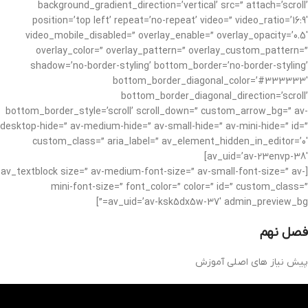
background_gradient_direction=’vertical’ src=” attach=’scroll’
position=’top left’ repeat=’no-repeat’ video=” video_ratio=’16:9′
video_mobile_disabled=” overlay_enable=” overlay_opacity=’0.5′
overlay_color=” overlay_pattern=” overlay_custom_pattern=”
shadow=’no-border-styling’ bottom_border=’no-border-styling’
bottom_border_diagonal_color=’#333333′
bottom_border_diagonal_direction=’scroll’
bottom_border_style=’scroll’ scroll_down=” custom_arrow_bg=” av-
desktop-hide=” av-medium-hide=” av-small-hide=” av-mini-hide=” id=”
custom_class=” aria_label=” av_element_hidden_in_editor=’0′
av_uid=’av-23envp-38′]
[av_textblock size=” av-medium-font-size=” av-small-font-size=” av-
mini-font-size=” font_color=” color=” id=” custom_class=”
av_uid=’av-ksk5dx5w-37′ admin_preview_bg=”]
فصل نهم
پیش نیاز های اصلی آموزش