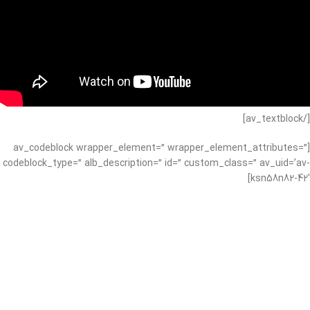
[/av_textblock]
[av_codeblock wrapper_element=” wrapper_element_attributes=”
codeblock_type=” alb_description=” id=” custom_class=” av_uid=’av-
ksn58n82-42′]