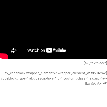
[/av_textblock]
[av_codeblock wrapper_element=” wrapper_element_attributes=”
codeblock_type=” alb_description=” id=” custom_class=” av_uid=’av-
ksn58n82-39′]