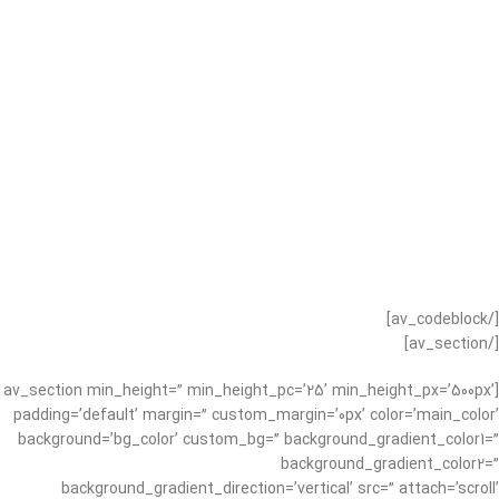
[/av_codeblock]
[/av_section]
[av_section min_height=” min_height_pc=’25’ min_height_px=’500px’
padding=’default’ margin=” custom_margin=’0px’ color=’main_color’
background=’bg_color’ custom_bg=” background_gradient_color1=”
background_gradient_color2=”
background_gradient_direction=’vertical’ src=” attach=’scroll’