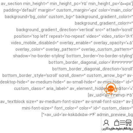
[av_section min_height=” min_height_pc=’25’ min_height_px=’500px’
padding=’default’ margin=” custom_margin=’0px’ color=’main_color’
background=’bg_color’ custom_bg=” background_gradient_color1=”
background_gradient_color2=”
background_gradient_direction=’vertical’ src=” attach=’scroll’
position=’top left’ repeat=’no-repeat’ video=” video_ratio=’16:9′
video_mobile_disabled=” overlay_enable=” overlay_opacity=’0.5′
overlay_color=” overlay_pattern=” overlay_custom_pattern=”
shadow=’no-border-styling’ bottom_border=’no-border-styling’
bottom_border_diagonal_color=’#333333′
bottom_border_diagonal_direction=’scroll’
bottom_border_style=’scroll’ scroll_down=” custom_arrow_bg=” av-
desktop-hide=” av-medium-hide=” av-small-hide=” av-mini-hide=” id=”
custom_class=” aria_label=” av_element_hidden_in_editor=’0′
av_uid=’av-23envp-35′]
[av_textblock size=” av-medium-font-size=” av-small-font-size=” av-
mini-font-size=” font_color=” color=” id=” custom_class=”
av_uid=’av-ksk5dx5w-34′ admin_preview_bg=”]
فصل دهم
روشگاه
سایدبار
سبد خرید
حساب کاربری من