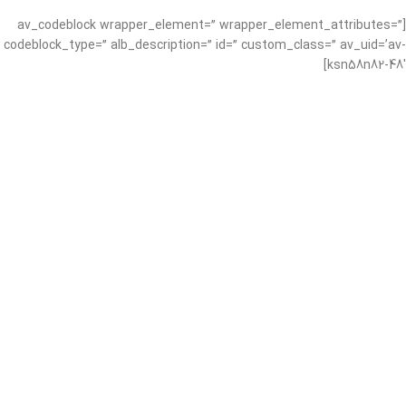
[av_codeblock wrapper_element=” wrapper_element_attributes=”
codeblock_type=” alb_description=” id=” custom_class=” av_uid=’av-
ksn58n82-48′]