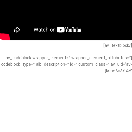
[/av_textblock]
[av_codeblock wrapper_element=” wrapper_element_attributes=”
codeblock_type=” alb_description=” id=” custom_class=” av_uid=’av-
ksn58n82-57′]