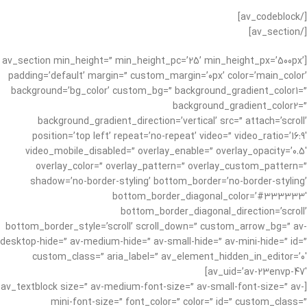
[/av_codeblock]
[/av_section]
[av_section min_height=” min_height_pc=’25’ min_height_px=’500px’
padding=’default’ margin=” custom_margin=’0px’ color=’main_color’
background=’bg_color’ custom_bg=” background_gradient_color1=”
background_gradient_color2=”
background_gradient_direction=’vertical’ src=” attach=’scroll’
position=’top left’ repeat=’no-repeat’ video=” video_ratio=’16:9′
video_mobile_disabled=” overlay_enable=” overlay_opacity=’0.5′
overlay_color=” overlay_pattern=” overlay_custom_pattern=”
shadow=’no-border-styling’ bottom_border=’no-border-styling’
bottom_border_diagonal_color=’#333333′
bottom_border_diagonal_direction=’scroll’
bottom_border_style=’scroll’ scroll_down=” custom_arrow_bg=” av-
desktop-hide=” av-medium-hide=” av-small-hide=” av-mini-hide=” id=”
custom_class=” aria_label=” av_element_hidden_in_editor=’0′
av_uid=’av-23envp-47′]
[av_textblock size=” av-medium-font-size=” av-small-font-size=” av-
mini-font-size=” font_color=” color=” id=” custom_class=”