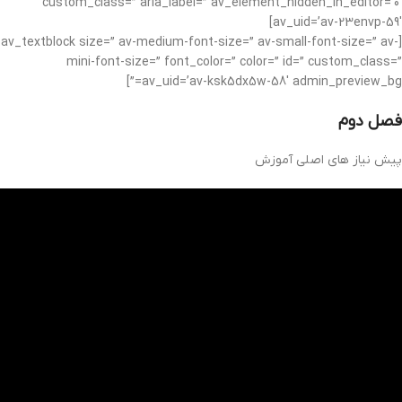
custom_class=” aria_label=” av_element_hidden_in_editor=’0′
av_uid=’av-23envp-59′]
[av_textblock size=” av-medium-font-size=” av-small-font-size=” av-
mini-font-size=” font_color=” color=” id=” custom_class=”
av_uid=’av-ksk5dx5w-58′ admin_preview_bg=”]
فصل دوم
پیش نیاز های اصلی آموزش