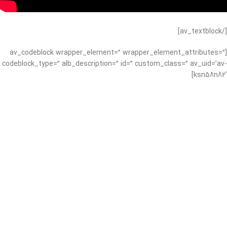
[/av_textblock]
[av_codeblock wrapper_element=” wrapper_element_attributes=”
codeblock_type=” alb_description=” id=” custom_class=” av_uid=’av-
ksn58n82′]