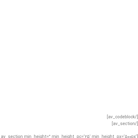
[/av_codeblock]
[/av_section]
[av_section min_height=” min_height_pc=’25’ min_height_px=’500px’