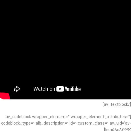
[/av_textblock]
[av_codeblock wrapper_element=” wrapper_element_attributes=”
codeblock_type=” alb_description=” id=” custom_class=” av_uid=’av-
ksn58n82-36′]