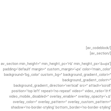
[/av_codeblock]
[/av_section]
[av_section min_height=” min_height_pc=’25’ min_height_px=’500px’
padding=’default’ margin=” custom_margin=’0px’ color=’main_color’
background=’bg_color’ custom_bg=” background_gradient_color1=”
background_gradient_color2=”
background_gradient_direction=’vertical’ src=” attach=’scroll’
position=’top left’ repeat=’no-repeat’ video=” video_ratio=’16:9′
video_mobile_disabled=” overlay_enable=” overlay_opacity=’0.5′
overlay_color=” overlay_pattern=” overlay_custom_pattern=”
shadow=’no-border-styling’ bottom_border=’no-border-styling’