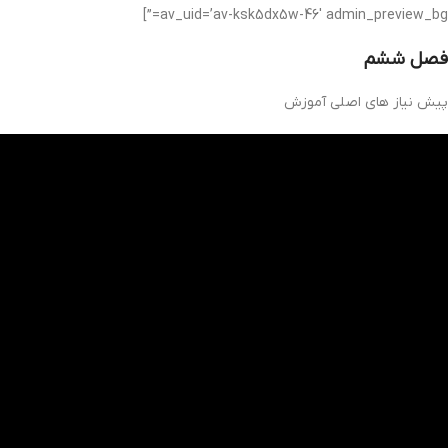
av_uid=’av-ksk5dx5w-46′ admin_preview_bg=”]
فصل ششم
پیش نیاز های اصلی آموزش