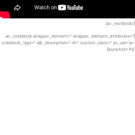
[/av_textblock]
[av_codeblock wrapper_element=” wrapper_element_attributes=”
codeblock_type=” alb_description=” id=” custom_class=” av_uid=’av-
ksn58n82-45′]