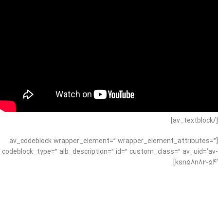
[/av_textblock]
[av_codeblock wrapper_element=” wrapper_element_attributes=”
codeblock_type=” alb_description=” id=” custom_class=” av_uid=’av-
ksn58n82-54′]