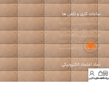
ساعات کاری و تلفن ها
شنبه تا چهارشنبـــــــــــــــه 10 تا 16
کــارشناس فروش: 09383572668
تلفن دفتـر فروش: 02191034500
تلفن کارخانــــــــــه: 02634700117
آدرس کارخانه: کرج کمالشهــــــــــــر
نماد اعتماد الکترونیکی
روشگاه
سبد خرید
حساب کاربری من
استودیو آرت بتن
2026 طراحی و تولید مبلمان مدرن و بتن اکسپوز