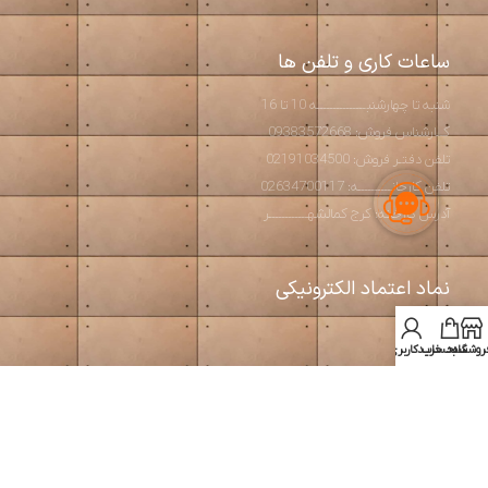
ساعات کاری و تلفن ها
شنبه تا چهارشنبـــــــــــــــه 10 تا 16
کــارشناس فروش: 09383572668
تلفن دفتـر فروش: 02191034500
تلفن کارخانــــــــــه: 02634700117
آدرس کارخانه: کرج کمالشهــــــــــــر
نماد اعتماد الکترونیکی
روشگاه
سبد خرید
حساب کاربری من
استودیو آرت بتن
2026 طراحی و تولید مبلمان مدرن و بتن اکسپوز