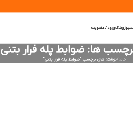
سپوز
وبلاگ
ورود / عضویت
برچسب ها: ضوابط پله فرار بتنی
خانه
/
نوشته های برچسب "ضوابط پله فرار بتنی"