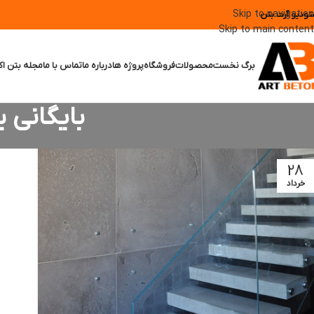
Skip to navigation
تودیو آرت بتن
Skip to main content
برگ نخست
محصولات
فروشگاه
پروژه ها
درباره ما
تماس با ما
مجله بتن اک
بایگانی 
28
خرداد