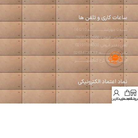
ساعات کاری و تلفن ها
شنبه تا چهارشنبـــــــــــــــه 10 تا 16
کــارشناس فروش: 09383572668
تلفن دفتـر فروش: 02191034500
تلفن کارخانــــــــــه: 02634700117
آدرس کارخانه: کرج کمالشهــــــــــــر
نماد اعتماد الکترونیکی
روشگاه
سبد خرید
حساب کاربری من
استودیو آرت بتن
2026 طراحی و تولید مبلمان مدرن و بتن اکسپوز