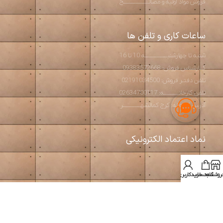
فروش مواد اولیه و مصالـــــــــــــــــح
ساعات کاری و تلفن ها
شنبه تا چهارشنبـــــــــــــــه 10 تا 16
کــارشناس فروش: 09383572668
تلفن دفتـر فروش: 02191034500
تلفن کارخانــــــــــه: 02634700117
آدرس کارخانه: کرج کمالشهــــــــــــر
نماد اعتماد الکترونیکی
روشگاه
سبد خرید
حساب کاربری من
استودیو آرت بتن
2026 طراحی و تولید مبلمان مدرن و بتن اکسپوز