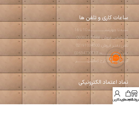
ساعات کاری و تلفن ها
شنبه تا چهارشنبـــــــــــــــه 10 تا 16
کــارشناس فروش: 09383572668
تلفن دفتـر فروش: 02191034500
تلفن کارخانــــــــــه: 02634700117
آدرس کارخانه: کرج کمالشهــــــــــــر
نماد اعتماد الکترونیکی
روشگاه
سبد خرید
حساب کاربری من
استودیو آرت بتن
2026 طراحی و تولید مبلمان مدرن و بتن اکسپوز