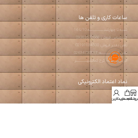
ساعات کاری و تلفن ها
شنبه تا چهارشنبـــــــــــــــه 10 تا 16
کــارشناس فروش: 09383572668
تلفن دفتـر فروش: 02191034500
تلفن کارخانــــــــــه: 02634700117
آدرس کارخانه: کرج کمالشهــــــــــــر
نماد اعتماد الکترونیکی
روشگاه
سبد خرید
حساب کاربری من
استودیو آرت بتن
2026 طراحی و تولید مبلمان مدرن و بتن اکسپوز