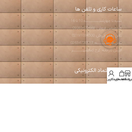
ساعات کاری و تلفن ها
شنبه تا چهارشنبـــــــــــــــه 10 تا 16
کــارشناس فروش: 09383572668
تلفن دفتـر فروش: 02191034500
تلفن کارخانــــــــــه: 02634700117
آدرس کارخانه: کرج کمالشهــــــــــــر
نماد اعتماد الکترونیکی
روشگاه
سبد خرید
حساب کاربری من
استودیو آرت بتن
2026 طراحی و تولید مبلمان مدرن و بتن اکسپوز
طراحی و بهینه سازی توسط
سئوبیک