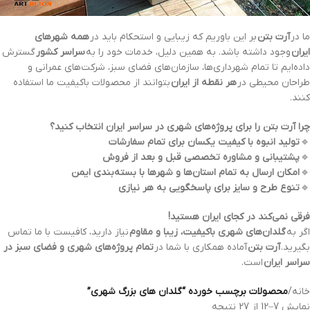
ما در
آرت بتن
بر این باوریم که زیبایی و استحکام باید در
همه شهرهای
ایران
وجود داشته باشد. به همین دلیل، خدمات خود را به
سراسر کشور
گسترش
داده‌ایم تا تمام شهرداری‌ها، سازمان‌های فضای سبز، شرکت‌های عمرانی و
طراحان محیطی در
هر نقطه از ایران
بتوانند از محصولات باکیفیت ما استفاده
کنند.
چرا آرت بتن را برای پروژه‌های شهری در سراسر ایران انتخاب کنید؟
🔹
تولید انبوه با کیفیت یکسان برای تمام سفارشات
🔹
پشتیبانی و مشاوره تخصصی قبل و بعد از فروش
🔹
امکان ارسال به تمام استان‌ها و شهرها با بسته‌بندی ایمن
🔹
تنوع طرح و سایز برای پاسخگویی به هر نیازی
فرقی نمی‌کند در کجای ایران هستید!
اگر به
گلدان‌های شهری باکیفیت، زیبا و مقاوم
نیاز دارید، کافیست با ما تماس
بگیرید.
آرت بتن
آماده همکاری با شما در
تمام پروژه‌های شهری و فضای سبز در
سراسر ایران
است.
خانه
/
محصولات برچسب خورده “گلدان های بزرگ شهری”
نمایش 7–12 از 27 نتیجه