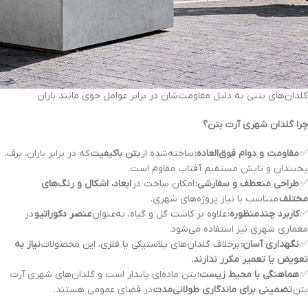
گلدان‌های بتنی به دلیل مقاومت‌شان در برابر عوامل جوی مانند باران
چرا گلدان شهری آرت بتن؟
✅
مقاومت و دوام فوق‌العاده:
ساخته‌شده از
بتن باکیفیت
که در برابر باران، برف،
یخبندان و تابش مستقیم آفتاب مقاوم است.
✅
طراحی منعطف و سفارشی:
امکان ساخت در
ابعاد، اشکال و رنگ‌های
مختلف
متناسب با نیاز پروژه‌های شهری.
✅
کاربرد چندمنظوره:
علاوه بر کاشت گل و گیاه، به‌عنوان
عنصر دکوراتیو
در
معماری شهری نیز استفاده می‌شود.
✅
نگهداری آسان:
برخلاف گلدان‌های پلاستیکی یا فلزی، این محصولات
نیاز به
تعویض یا تعمیر مکرر ندارند.
✅
هماهنگی با محیط زیست:
بتن ماده‌ای پایدار است و گلدان‌های شهری آرت
بتن
تضمینی برای ماندگاری طولانی‌مدت
در فضای عمومی هستند.