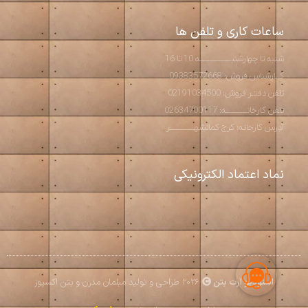
ساعات کاری و تلفن ها
شنبه تا چهارشنبـــــــــــــــه 10 تا 16
کــارشناس فروش: 09383572668
تلفن دفتـر فروش: 02191034500
تلفن کارخانــــــــــه: 02634700117
آدرس کارخانه: کرج کمالشهــــــــــــر
نماد اعتماد الکترونیکی
استودیو آرت بتن
2026 طراحی و تولید مبلمان مدرن و بتن اکسپوز