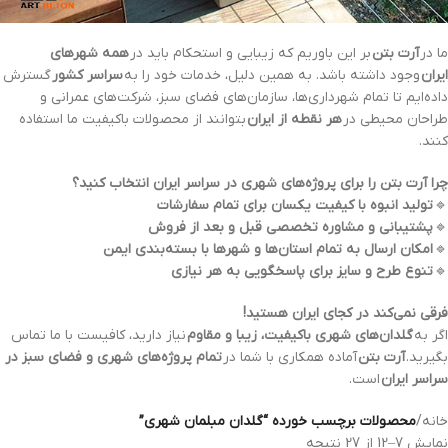
ما در
آرت بتن
بر این باوریم که زیبایی و استحکام باید در
همه شهرهای
ایران
وجود داشته باشد. به همین دلیل، خدمات خود را به
سراسر کشور
گسترش
داده‌ایم تا تمام شهرداری‌ها، سازمان‌های فضای سبز، شرکت‌های عمرانی و
طراحان محیطی در
هر نقطه از ایران
بتوانند از محصولات باکیفیت ما استفاده
کنند.
چرا آرت بتن را برای پروژه‌های شهری در سراسر ایران انتخاب کنید؟
🔹
تولید انبوه با کیفیت یکسان برای تمام سفارشات
🔹
پشتیبانی و مشاوره تخصصی قبل و بعد از فروش
🔹
امکان ارسال به تمام استان‌ها و شهرها با بسته‌بندی ایمن
🔹
تنوع طرح و سایز برای پاسخگویی به هر نیازی
فرقی نمی‌کند در کجای ایران هستید!
اگر به
گلدان‌های شهری باکیفیت، زیبا و مقاوم
نیاز دارید، کافیست با ما تماس
بگیرید.
آرت بتن
آماده همکاری با شما در
تمام پروژه‌های شهری و فضای سبز در
سراسر ایران
است.
خانه
/
محصولات برچسب خورده “گلدان مبلمان شهری”
نمایش 7–12 از 27 نتیجه