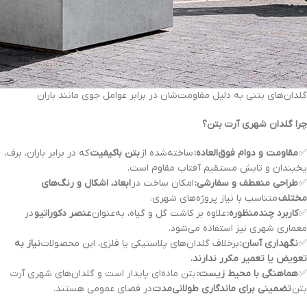
گلدان‌های بتنی به دلیل مقاومت‌شان در برابر عوامل جوی مانند باران
چرا گلدان شهری آرت بتن؟
✅
مقاومت و دوام فوق‌العاده:
ساخته‌شده از
بتن باکیفیت
که در برابر باران، برف،
یخبندان و تابش مستقیم آفتاب مقاوم است.
✅
طراحی منعطف و سفارشی:
امکان ساخت در
ابعاد، اشکال و رنگ‌های
مختلف
متناسب با نیاز پروژه‌های شهری.
✅
کاربرد چندمنظوره:
علاوه بر کاشت گل و گیاه، به‌عنوان
عنصر دکوراتیو
در
معماری شهری نیز استفاده می‌شود.
✅
نگهداری آسان:
برخلاف گلدان‌های پلاستیکی یا فلزی، این محصولات
نیاز به
تعویض یا تعمیر مکرر ندارند.
✅
هماهنگی با محیط زیست:
بتن ماده‌ای پایدار است و گلدان‌های شهری آرت
بتن
تضمینی برای ماندگاری طولانی‌مدت
در فضای عمومی هستند.