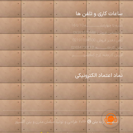
ساعات کاری و تلفن ها
شنبه تا چهارشنبـــــــــــــــه 10 تا 16
کــارشناس فروش: 09383572668
تلفن دفتـر فروش: 02191034500
تلفن کارخانــــــــــه: 02634700117
آدرس کارخانه: کرج کمالشهــــــــــــر
نماد اعتماد الکترونیکی
استودیو آرت بتن
2026 طراحی و تولید مبلمان مدرن و بتن اکسپوز