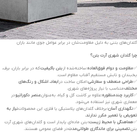
گلدان‌های بتنی به دلیل مقاومت‌شان در برابر عوامل جوی مانند باران
چرا گلدان شهری آرت بتن؟
✅
مقاومت و دوام فوق‌العاده:
ساخته‌شده از
بتن باکیفیت
که در برابر باران، برف،
یخبندان و تابش مستقیم آفتاب مقاوم است.
✅
طراحی منعطف و سفارشی:
امکان ساخت در
ابعاد، اشکال و رنگ‌های
مختلف
متناسب با نیاز پروژه‌های شهری.
✅
کاربرد چندمنظوره:
علاوه بر کاشت گل و گیاه، به‌عنوان
عنصر دکوراتیو
در
معماری شهری نیز استفاده می‌شود.
✅
نگهداری آسان:
برخلاف گلدان‌های پلاستیکی یا فلزی، این محصولات
نیاز به
تعویض یا تعمیر مکرر ندارند.
✅
هماهنگی با محیط زیست:
بتن ماده‌ای پایدار است و گلدان‌های شهری آرت
بتن
تضمینی برای ماندگاری طولانی‌مدت
در فضای عمومی هستند.