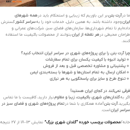
ما در
آرت بتن
بر این باوریم که زیبایی و استحکام باید در
همه شهرهای
ایران
وجود داشته باشد. به همین دلیل، خدمات خود را به
سراسر کشور
گسترش
داده‌ایم تا تمام شهرداری‌ها، سازمان‌های فضای سبز، شرکت‌های عمرانی و
طراحان محیطی در
هر نقطه از ایران
بتوانند از محصولات باکیفیت ما استفاده
کنند.
چرا آرت بتن را برای پروژه‌های شهری در سراسر ایران انتخاب کنید؟
🔹
تولید انبوه با کیفیت یکسان برای تمام سفارشات
🔹
پشتیبانی و مشاوره تخصصی قبل و بعد از فروش
🔹
امکان ارسال به تمام استان‌ها و شهرها با بسته‌بندی ایمن
🔹
تنوع طرح و سایز برای پاسخگویی به هر نیازی
فرقی نمی‌کند در کجای ایران هستید!
اگر به
گلدان‌های شهری باکیفیت، زیبا و مقاوم
نیاز دارید، کافیست با ما تماس
بگیرید.
آرت بتن
آماده همکاری با شما در
تمام پروژه‌های شهری و فضای سبز در
سراسر ایران
است.
خانه
/
محصولات برچسب خورده “گلدان شهری بزرگ”
نمایش 13–18 از 27 نتیجه