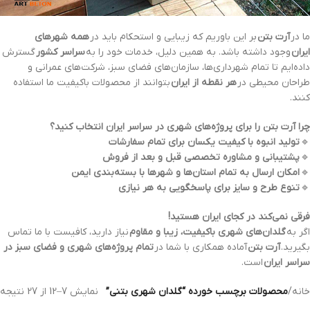
ما در
آرت بتن
بر این باوریم که زیبایی و استحکام باید در
همه شهرهای
ایران
وجود داشته باشد. به همین دلیل، خدمات خود را به
سراسر کشور
گسترش
داده‌ایم تا تمام شهرداری‌ها، سازمان‌های فضای سبز، شرکت‌های عمرانی و
طراحان محیطی در
هر نقطه از ایران
بتوانند از محصولات باکیفیت ما استفاده
کنند.
چرا آرت بتن را برای پروژه‌های شهری در سراسر ایران انتخاب کنید؟
🔹
تولید انبوه با کیفیت یکسان برای تمام سفارشات
🔹
پشتیبانی و مشاوره تخصصی قبل و بعد از فروش
🔹
امکان ارسال به تمام استان‌ها و شهرها با بسته‌بندی ایمن
🔹
تنوع طرح و سایز برای پاسخگویی به هر نیازی
فرقی نمی‌کند در کجای ایران هستید!
اگر به
گلدان‌های شهری باکیفیت، زیبا و مقاوم
نیاز دارید، کافیست با ما تماس
بگیرید.
آرت بتن
آماده همکاری با شما در
تمام پروژه‌های شهری و فضای سبز در
سراسر ایران
است.
خانه
/
محصولات برچسب خورده “گلدان شهری بتنی”
نمایش 7–12 از 27 نتیجه