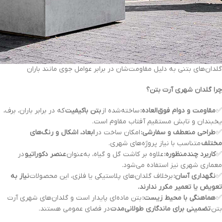
گلدان‌های بتنی به دلیل مقاومت‌شان در برابر عوامل جوی مانند باران
چرا گلدان شهری آرت بتن؟
✅
مقاومت و دوام فوق‌العاده:
ساخته‌شده از
بتن باکیفیت
که در برابر باران، برف،
یخبندان و تابش مستقیم آفتاب مقاوم است.
✅
طراحی منعطف و سفارشی:
امکان ساخت در
ابعاد، اشکال و رنگ‌های
مختلف
متناسب با نیاز پروژه‌های شهری.
✅
کاربرد چندمنظوره:
علاوه بر کاشت گل و گیاه، به‌عنوان
عنصر دکوراتیو
در
معماری شهری نیز استفاده می‌شود.
✅
نگهداری آسان:
برخلاف گلدان‌های پلاستیکی یا فلزی، این محصولات
نیاز به
تعویض یا تعمیر مکرر ندارند.
✅
هماهنگی با محیط زیست:
بتن ماده‌ای پایدار است و گلدان‌های شهری آرت
بتن
تضمینی برای ماندگاری طولانی‌مدت
در فضای عمومی هستند.