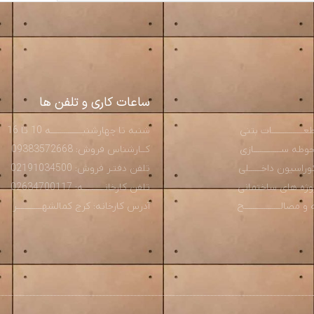
ساعات کاری و تلفن ها
ـــــــــــــات بتنی
شنبه تا چهارشنبـــــــــــــــه 10 تا 16
ه ســـــــــــــازی
کــارشناس فروش: 09383572668
راسیون داخــــــلی
تلفن دفتـر فروش: 02191034500
روژه های ساختمانی
تلفن کارخانــــــــــه: 02634700117
صالـــــــــــــــــح
آدرس کارخانه: کرج کمالشهــــــــــــر