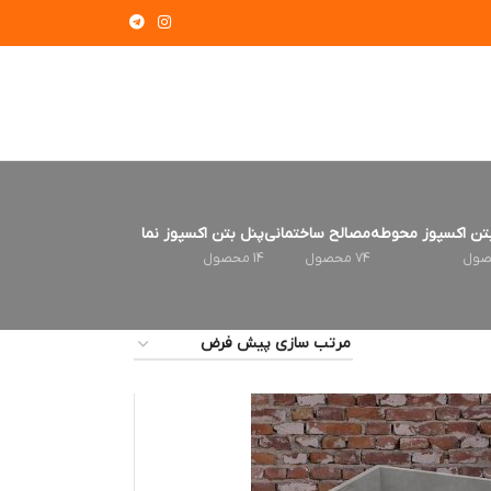
تن اکسپوز محوطه
مصالح ساختمانی
پنل بتن اکسپوز نما
74 محصول
14 محصول