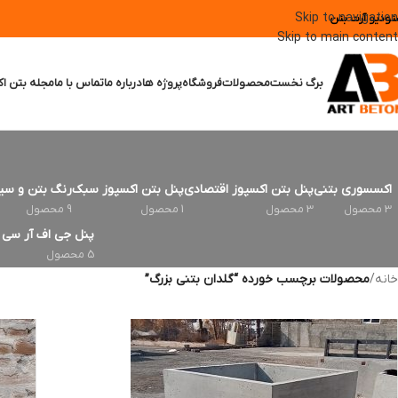
Skip to navigation
تودیو آرت بتن
Skip to main content
برگ نخست
محصولات
فروشگاه
پروژه ها
درباره ما
تماس با ما
مجله بتن اک
اکسسوری بتنی
پنل بتن اکسپوز اقتصادی
پنل بتن اکسپوز سبک
رنگ بتن و سی
3 محصول
3 محصول
1 محصول
9 محصول
پنل جی اف آر سی | FRC
5 محصول
خانه
/
محصولات برچسب خورده “گلدان بتني بزرگ”