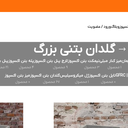
سپوز
وبلاگ
ورود / عضویت
گلدان بتني بزرگ
مان
میز کنار مبلی
نیمکت بتن اکسپوز
لارج پنل بتن اکسپوز
پله بتن اکسپوز
پنل ب
1 محصول
3 محصول
9 محصول
4 محصول
21 محصول
G
تایل بتن اکسپوز
ژل میکروسیلیس
گلدان بتن اکسپوز
میز بتن اکسپوز
0 محصول
1 محصول
67 محصول
0 محصول