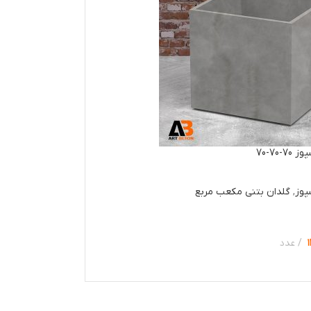
-70-70
پوز
,
گلدان بتنی مکعب مربع
عدد
ها