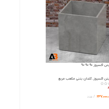
اکسپوز 90-90-90
تن اکسپوز
,
گلدان بتنی مکعب مربع
۲۳۷.۰۰۰.
عدد
ب گزینه ها