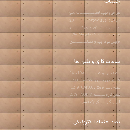
خدمات
طراحی و تولید قطعـــــــــــــــات بتنی
طراحی و اجرای محوطه ســـــــــــــازی
طراحی و اجرای دکوراسیون داخــــــلی
طراحی و اجرای پروژه های ساختمانی
فروش مواد اولیه و مصالـــــــــــــــــح
ساعات کاری و تلفن ها
شنبه تا چهارشنبـــــــــــــــه 10 تا 16
کــارشناس فروش: 09383572668
تلفن دفتـر فروش: 02191034500
تلفن کارخانــــــــــه: 02634700117
آدرس کارخانه: کرج کمالشهــــــــــــر
نماد اعتماد الکترونیکی