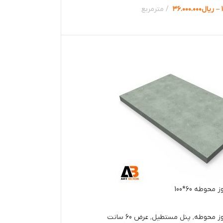
–
ریال
۳۶.۰۰۰.۰۰۰
مترمربع
ها
حوطه 60*100
وز محوطه
,
پنل مستطیل
,
عرض 60 سانت