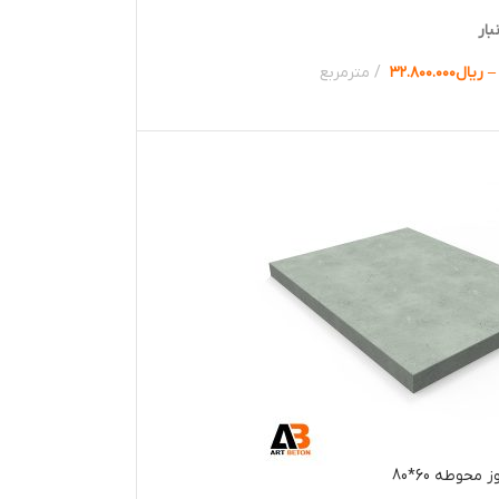
بار
–
ریال
۳۲.۸۰۰.۰۰۰
مترمربع
ها
محوطه 60*80