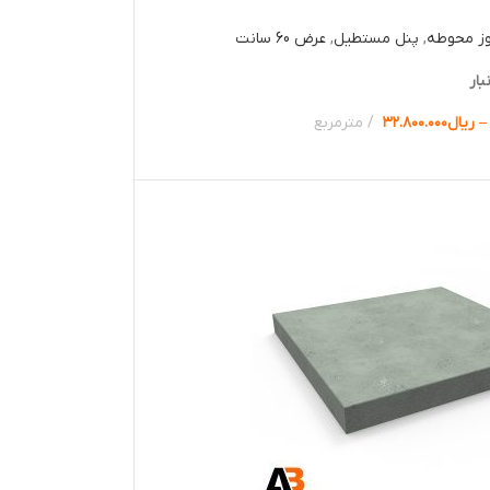
وز محوطه
,
پنل مستطیل
,
عرض 60 سانت
بار
–
ریال
۳۲.۸۰۰.۰۰۰
مترمربع
ها