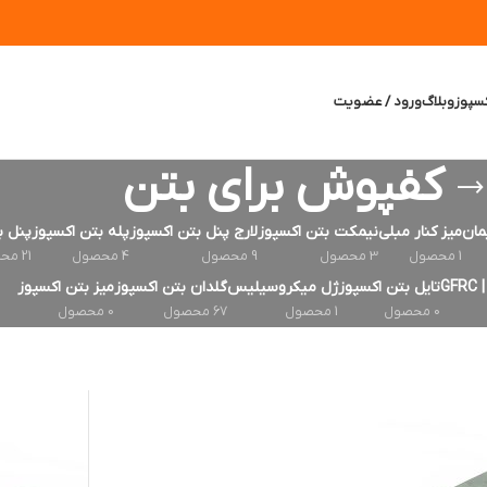
سپوز
وبلاگ
ورود / عضویت
کفپوش برای بتن
مان
میز کنار مبلی
نیمکت بتن اکسپوز
لارج پنل بتن اکسپوز
پله بتن اکسپوز
پنل ب
1 محصول
3 محصول
9 محصول
4 محصول
21 محصول
G
تایل بتن اکسپوز
ژل میکروسیلیس
گلدان بتن اکسپوز
میز بتن اکسپوز
0 محصول
1 محصول
67 محصول
0 محصول