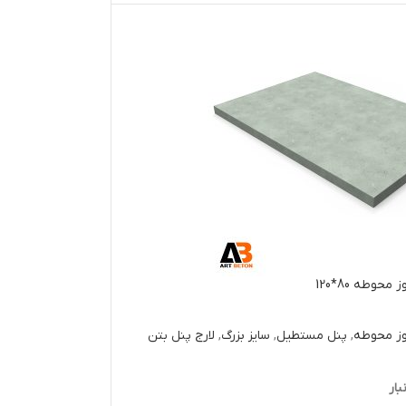
حوطه 80*120
وز محوطه
,
پنل مستطیل
,
سایز بزرگ
,
لارج پنل بتن
بار