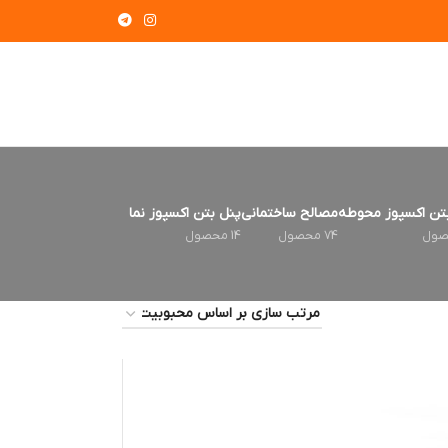
تن اکسپوز محوطه
مصالح ساختمانی
پنل بتن اکسپوز نما
74 محصول
14 محصول