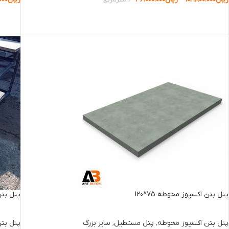
انتخاب گزینه ها
انتخا
پنل بتن اکسپوز محوطه 75*120
پنل بتن 
پنل بتن اکسپوز محوطه
,
پنل مستطیل
,
سایز بزرگ
پنل بت