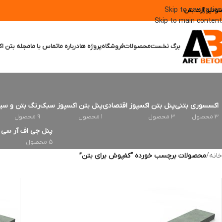
Skip to navigation
تودیو آرت بتن
Skip to main content
برگ نخست
محصولات
فروشگاه
پروژه ها
درباره ما
تماس با ما
مجله بتن اک
اکسسوری بتنی
پنل بتن اکسپوز اقتصادی
پنل بتن اکسپوز سبک
رنگ بتن و سی
3 محصول
3 محصول
1 محصول
9 محصول
پنل جی اف آر سی | FRC
5 محصول
خانه
/
محصولات برچسب خورده “کفپوش برای بتن”