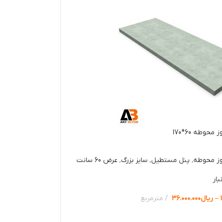
حوطه 60*170
وز محوطه
,
پنل مستطیل
,
سایز بزرگ
,
عرض 60 سانت
بار
–
ریال
۳۶.۰۰۰.۰۰۰
مترمربع
ها