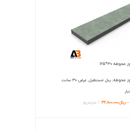
حوطه 30*125
وز محوطه
,
پنل مستطیل
,
عرض 30 سانت
بار
–
ریال
۳۲.۸۰۰.۰۰۰
مترمربع
ها