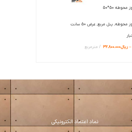
محوطه 50*50
وز محوطه
,
پنل مربع
,
عرض 50 سانت
بار
–
ریال
۳۲.۸۰۰.۰۰۰
مترمربع
ها