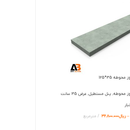
حوطه 35*125
وز محوطه
,
پنل مستطیل
,
عرض 35 سانت
بار
–
ریال
۳۲.۸۰۰.۰۰۰
مترمربع
ها