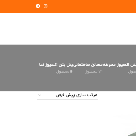
تن اکسپوز محوطه
مصالح ساختمانی
پنل بتن اکسپوز نما
74 محصول
14 محصول