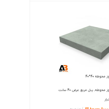
محوطه 40*40
وز محوطه
,
پنل مربع
,
عرض 40 سانت
بار
–
ریال
۳۲.۸۰۰.۰۰۰
مترمربع