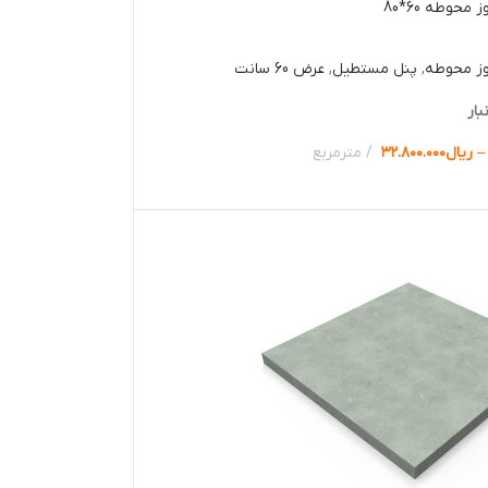
محوطه 60*80
وز محوطه
,
پنل مستطیل
,
عرض 60 سانت
بار
–
ریال
۳۲.۸۰۰.۰۰۰
مترمربع
ها