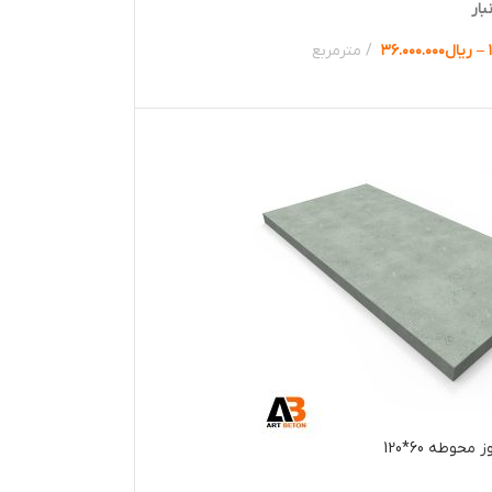
بار
–
ریال
۳۶.۰۰۰.۰۰۰
مترمربع
ها
حوطه 60*120