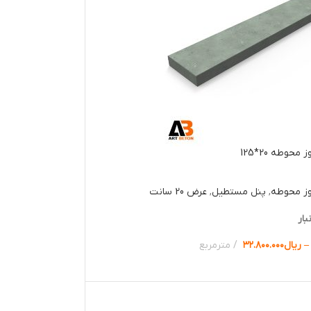
حوطه 20*125
وز محوطه
,
پنل مستطیل
,
عرض 20 سانت
بار
–
ریال
۳۲.۸۰۰.۰۰۰
مترمربع
ها