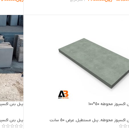
ب گزینه ها
انتخاب گزینه 
اکسپوز محوطه 50*100
پنل بتن اکسپوز م
ن اکسپوز محوطه
,
پنل مستطیل
,
عرض 50 سانت
پنل بتن اکسپ