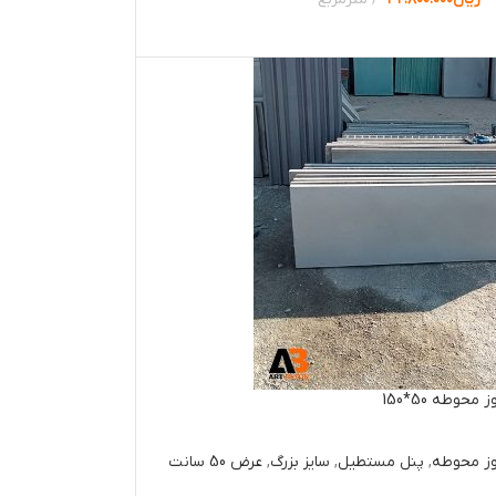
ها
حوطه 50*150
وز محوطه
,
پنل مستطیل
,
سایز بزرگ
,
عرض 50 سانت