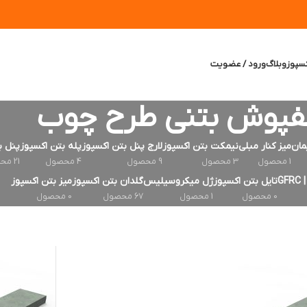
سپوز
وبلاگ
ورود / عضویت
فپوش بتنی طرح چوب
مان
میز کنار مبلی
نیمکت بتن اکسپوز
لارج پنل بتن اکسپوز
پله بتن اکسپوز
پنل ب
1 محصول
3 محصول
9 محصول
4 محصول
21 محصول
G
تایل بتن اکسپوز
ژل میکروسیلیس
گلدان بتن اکسپوز
میز بتن اکسپوز
0 محصول
1 محصول
67 محصول
0 محصول