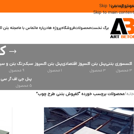
Skip to navigation
تودیو آرت بتن
Skip to main content
برگ نخست
محصولات
فروشگاه
پروژه ها
درباره ما
تماس با ما
مجله بتن اک
ک
اکسسوری بتنی
پنل بتن اکسپوز اقتصادی
پنل بتن اکسپوز سبک
رنگ بتن و سی
3 محصول
3 محصول
1 محصول
9 محصول
پنل جی اف آر سی | FRC
5 محصول
خانه
/
محصولات برچسب خورده “کفپوش بتنی طرح چوب”