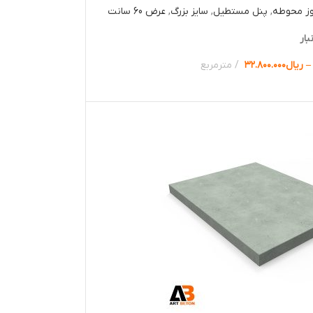
وز محوطه
,
پنل مستطیل
,
سایز بزرگ
,
عرض 60 سانت
بار
–
ریال
۳۲.۸۰۰.۰۰۰
مترمربع
ها