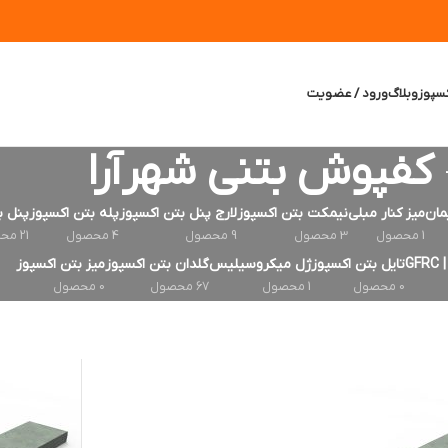
سپوز
وبلاگ
ورود / عضویت
کفپوش بتنی شهرآرا
مان
میز کنار مبلی
نیمکت بتن اکسپوز
لارج پنل بتن اکسپوز
پله بتن اکسپوز
پنل ب
1 محصول
3 محصول
9 محصول
4 محصول
21 محصول
G
تایل بتن اکسپوز
ژل میکروسیلیس
گلدان بتن اکسپوز
میز بتن اکسپوز
0 محصول
1 محصول
67 محصول
0 محصول