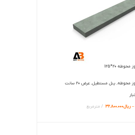
حوطه 20*125
وز محوطه
,
پنل مستطیل
,
عرض 20 سانت
بار
–
ریال
۳۲.۸۰۰.۰۰۰
مترمربع
ها