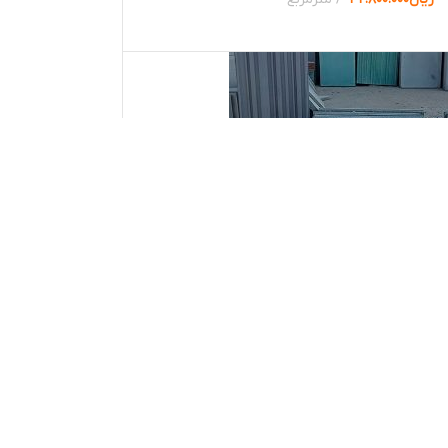
ها
حوطه 50*150
وز محوطه
,
پنل مستطیل
,
سایز بزرگ
,
عرض 50 سانت