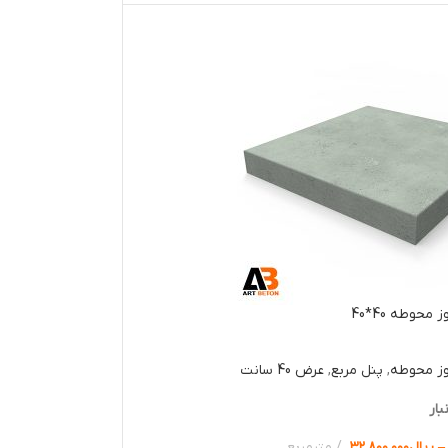
محوطه 40*40
وز محوطه
,
پنل مربع
,
عرض 40 سانت
بار
–
ریال
۳۲.۸۰۰.۰۰۰
مترمربع