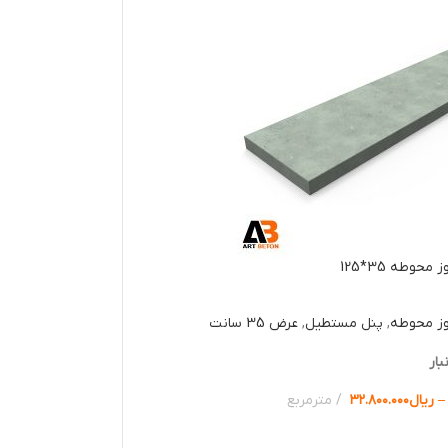
حوطه 35*125
وز محوطه
,
پنل مستطیل
,
عرض 35 سانت
بار
–
ریال
۳۲.۸۰۰.۰۰۰
مترمربع
ها