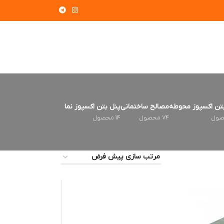
تن اکسپوز محوطه
مصالح ساختمانی
پنل بتن اکسپوز نما
74 محصول
14 محصول