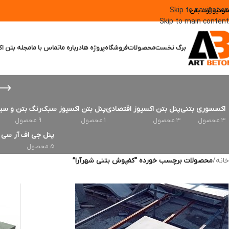
Skip to navigation
تودیو آرت بتن
Skip to main content
برگ نخست
محصولات
فروشگاه
پروژه ها
درباره ما
تماس با ما
مجله بتن اک
اکسسوری بتنی
پنل بتن اکسپوز اقتصادی
پنل بتن اکسپوز سبک
رنگ بتن و سی
3 محصول
3 محصول
1 محصول
9 محصول
پنل جی اف آر سی | FRC
5 محصول
خانه
/
محصولات برچسب خورده “کفپوش بتنی شهرآرا”