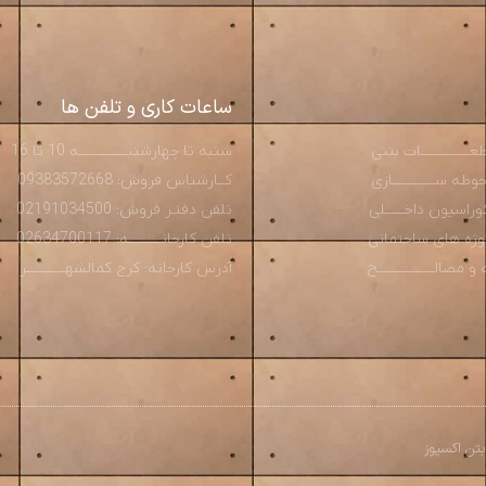
ساعات کاری و تلفن ها
ـــــــــــــات بتنی
شنبه تا چهارشنبـــــــــــــــه 10 تا 16
ه ســـــــــــــازی
کــارشناس فروش: 09383572668
راسیون داخــــــلی
تلفن دفتـر فروش: 02191034500
روژه های ساختمانی
تلفن کارخانــــــــــه: 02634700117
صالـــــــــــــــــح
آدرس کارخانه: کرج کمالشهــــــــــــر