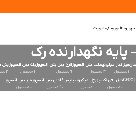
سپوز
وبلاگ
ورود / عضویت
پایه نگهدارنده رک
مان
میز کنار مبلی
نیمکت بتن اکسپوز
لارج پنل بتن اکسپوز
پله بتن اکسپوز
پنل ب
1 محصول
3 محصول
9 محصول
4 محصول
21 محصول
G
تایل بتن اکسپوز
ژل میکروسیلیس
گلدان بتن اکسپوز
میز بتن اکسپوز
0 محصول
1 محصول
67 محصول
0 محصول