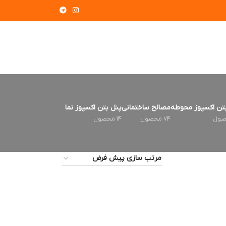
تن اکسپوز محوطه
مصالح ساختمانی
پنل بتن اکسپوز نما
74 محصول
14 محصول