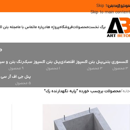
Skip to navigation
تودیو آرت بتن
Skip to main content
برگ نخست
محصولات
فروشگاه
پروژه ها
درباره ما
تماس با ما
مجله بتن اک
اکسسوری بتنی
پنل بتن اکسپوز اقتصادی
پنل بتن اکسپوز سبک
رنگ بتن و سی
3 محصول
3 محصول
1 محصول
9 محصول
پنل جی اف آر سی | FRC
5 محصول
خانه
/
محصولات برچسب خورده “پایه نگهدارنده رک”