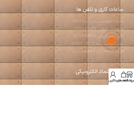
ساعات کاری و تلفن ها
شنبه تا چهارشنبـــــــــــــــه 10 تا 16
کــارشناس فروش: 09383572668
تلفن دفتـر فروش: 02191034500
تلفن کارخانــــــــــه: 02634700117
آدرس کارخانه: کرج کمالشهــــــــــــر
نماد اعتماد الکترونیکی
روشگاه
سبد خرید
حساب کاربری من
استودیو آرت بتن
2026 طراحی و تولید مبلمان مدرن و بتن اکسپوز
طراحی و بهینه سازی توسط
سئوبیک