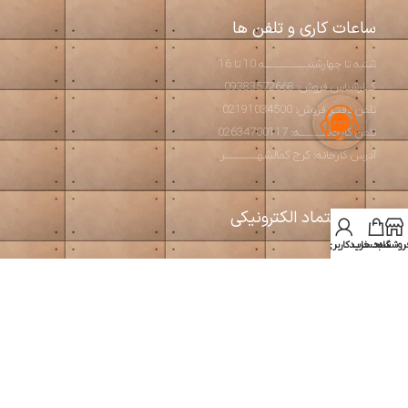
ساعات کاری و تلفن ها
شنبه تا چهارشنبـــــــــــــــه 10 تا 16
کــارشناس فروش: 09383572668
تلفن دفتـر فروش: 02191034500
تلفن کارخانــــــــــه: 02634700117
آدرس کارخانه: کرج کمالشهــــــــــــر
نماد اعتماد الکترونیکی
روشگاه
سبد خرید
حساب کاربری من
استودیو آرت بتن
2026 طراحی و تولید مبلمان مدرن و بتن اکسپوز
طراحی و بهینه سازی توسط
سئوبیک