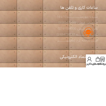
ساعات کاری و تلفن ها
شنبه تا چهارشنبـــــــــــــــه 10 تا 16
کــارشناس فروش: 09383572668
تلفن دفتـر فروش: 02191034500
تلفن کارخانــــــــــه: 02634700117
آدرس کارخانه: کرج کمالشهــــــــــــر
نماد اعتماد الکترونیکی
روشگاه
سبد خرید
حساب کاربری من
استودیو آرت بتن
2026 طراحی و تولید مبلمان مدرن و بتن اکسپوز
طراحی و بهینه سازی توسط
سئوبیک