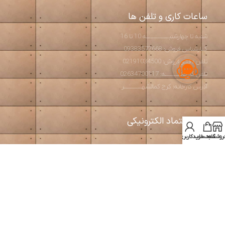
ساعات کاری و تلفن ها
شنبه تا چهارشنبـــــــــــــــه 10 تا 16
کــارشناس فروش: 09383572668
تلفن دفتـر فروش: 02191034500
تلفن کارخانــــــــــه: 02634700117
آدرس کارخانه: کرج کمالشهــــــــــــر
نماد اعتماد الکترونیکی
روشگاه
سبد خرید
حساب کاربری من
استودیو آرت بتن
2026 طراحی و تولید مبلمان مدرن و بتن اکسپوز
طراحی و بهینه سازی توسط
سئوبیک