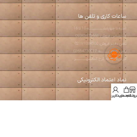
ساعات کاری و تلفن ها
شنبه تا چهارشنبـــــــــــــــه 10 تا 16
کــارشناس فروش: 09383572668
تلفن دفتـر فروش: 02191034500
تلفن کارخانــــــــــه: 02634700117
آدرس کارخانه: کرج کمالشهــــــــــــر
نماد اعتماد الکترونیکی
روشگاه
سبد خرید
حساب کاربری من
استودیو آرت بتن
2026 طراحی و تولید مبلمان مدرن و بتن اکسپوز