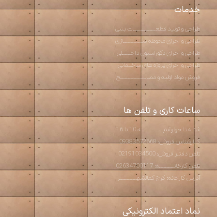
خدمات
طراحی و تولید قطعـــــــــــــــات بتنی
طراحی و اجرای محوطه ســـــــــــــازی
طراحی و اجرای دکوراسیون داخــــــلی
طراحی و اجرای پروژه های ساختمانی
فروش مواد اولیه و مصالـــــــــــــــــح
ساعات کاری و تلفن ها
شنبه تا چهارشنبـــــــــــــــه 10 تا 16
کــارشناس فروش: 09383572668
تلفن دفتـر فروش: 02191034500
تلفن کارخانــــــــــه: 02634700117
آدرس کارخانه: کرج کمالشهــــــــــــر
نماد اعتماد الکترونیکی