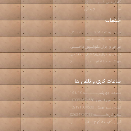
گلدان بتن اکسپـــــــــــوز
میز هــــــــــــــــــــای بتنی
خدمات
طراحی و تولید قطعـــــــــــــــات بتنی
طراحی و اجرای محوطه ســـــــــــــازی
طراحی و اجرای دکوراسیون داخــــــلی
طراحی و اجرای پروژه های ساختمانی
فروش مواد اولیه و مصالـــــــــــــــــح
ساعات کاری و تلفن ها
شنبه تا چهارشنبـــــــــــــــه 10 تا 16
کــارشناس فروش: 09383572668
تلفن دفتـر فروش: 02191034500
تلفن کارخانــــــــــه: 02634700117
آدرس کارخانه: کرج کمالشهــــــــــــر