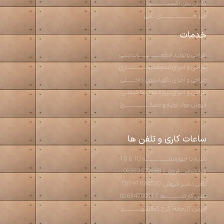
گلدان بتن اکسپـــــــــــوز
میز هــــــــــــــــــــای بتنی
خدمات
طراحی و تولید قطعـــــــــــــــات بتنی
طراحی و اجرای محوطه ســـــــــــــازی
طراحی و اجرای دکوراسیون داخــــــلی
طراحی و اجرای پروژه های ساختمانی
فروش مواد اولیه و مصالـــــــــــــــــح
ساعات کاری و تلفن ها
شنبه تا چهارشنبـــــــــــــــه 10 تا 16
کــارشناس فروش: 09383572668
تلفن دفتـر فروش: 02191034500
تلفن کارخانــــــــــه: 02634700117
آدرس کارخانه: کرج کمالشهــــــــــــر