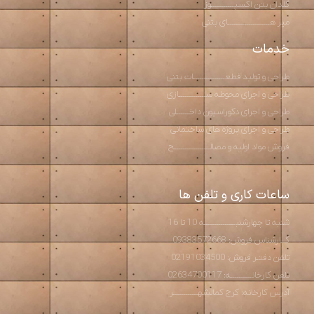
گلدان بتن اکسپـــــــــــوز
میز هــــــــــــــــــــای بتنی
خدمات
طراحی و تولید قطعـــــــــــــــات بتنی
طراحی و اجرای محوطه ســـــــــــــازی
طراحی و اجرای دکوراسیون داخــــــلی
طراحی و اجرای پروژه های ساختمانی
فروش مواد اولیه و مصالـــــــــــــــــح
ساعات کاری و تلفن ها
شنبه تا چهارشنبـــــــــــــــه 10 تا 16
کــارشناس فروش: 09383572668
تلفن دفتـر فروش: 02191034500
تلفن کارخانــــــــــه: 02634700117
آدرس کارخانه: کرج کمالشهــــــــــــر