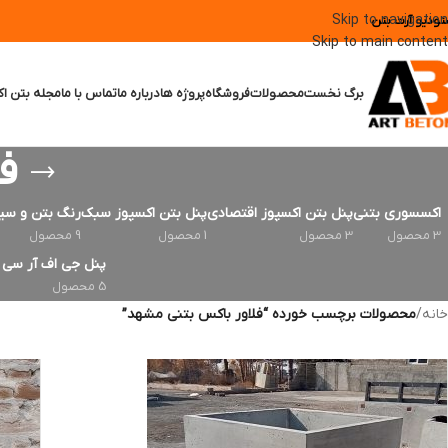
Skip to navigation
تودیو آرت بتن
Skip to main content
برگ نخست
محصولات
فروشگاه
پروژه ها
درباره ما
تماس با ما
مجله بتن اک
ف
اکسسوری بتنی
پنل بتن اکسپوز اقتصادی
پنل بتن اکسپوز سبک
رنگ بتن و سی
3 محصول
3 محصول
1 محصول
9 محصول
پنل جی اف آر سی | FRC
5 محصول
خانه
/
محصولات برچسب خورده “فلاور باکس بتنی مشهد”