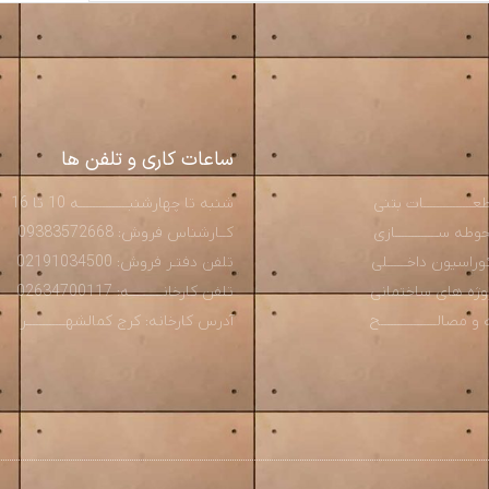
ساعات کاری و تلفن ها
ـــــــــــــات بتنی
شنبه تا چهارشنبـــــــــــــــه 10 تا 16
ه ســـــــــــــازی
کــارشناس فروش: 09383572668
راسیون داخــــــلی
تلفن دفتـر فروش: 02191034500
روژه های ساختمانی
تلفن کارخانــــــــــه: 02634700117
صالـــــــــــــــــح
آدرس کارخانه: کرج کمالشهــــــــــــر