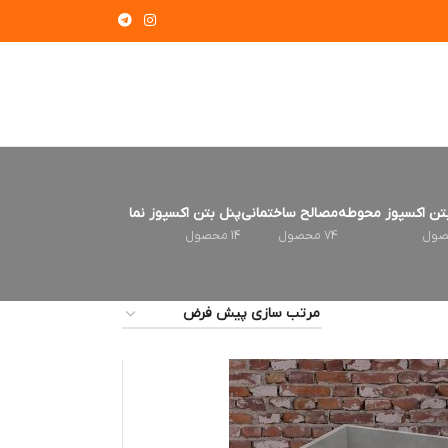
تن اکسپوز محوطه
مصالح ساختمانی
پنل بتن اکسپوز نما
74 محصول
14 محصول