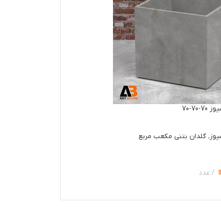
-70-70
پوز
,
گلدان بتنی مکعب مربع
عدد
ها