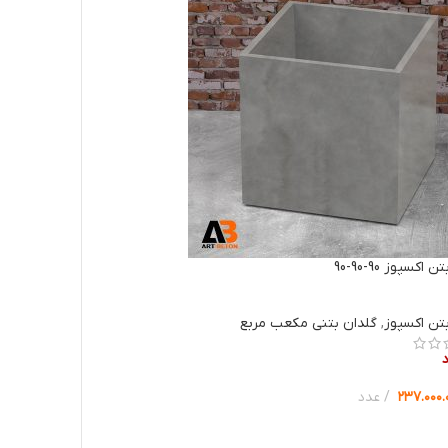
اکسپوز 90-90-90
تن اکسپوز
,
گلدان بتنی مکعب مربع
۲۳۷.۰۰۰.
عدد
ب گزینه ها