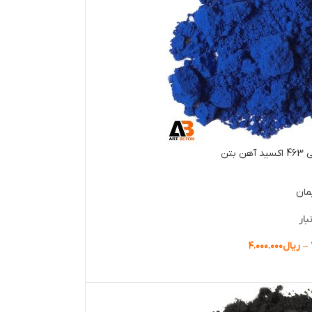
 بتن
مان
بار
–
ریال
۴.۰۰۰.۰۰۰
ها