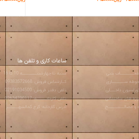
ب گزینه ها
انتخاب گزینه 
ساعات کاری و تلفن ها
ـــــــــــــات بتنی
شنبه تا چهارشنبـــــــــــــــه 10 تا 16
ه ســـــــــــــازی
کــارشناس فروش: 09383572668
راسیون داخــــــلی
تلفن دفتـر فروش: 02191034500
روژه های ساختمانی
تلفن کارخانــــــــــه: 02634700117
صالـــــــــــــــــح
آدرس کارخانه: کرج کمالشهــــــــــــر