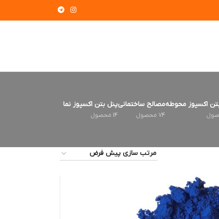
تن اکسپوز محوطه
مصالح ساختمانی
پنل بتن اکسپوز نما
74 محصول
14 محصول