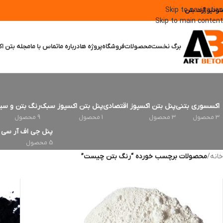
Skip to navigation
تودیو آرت بتن
Skip to main content
برگ نخست
محصولات
فروشگاه
پروژه ها
درباره ما
تماس با ما
مجله بتن اک
اکسسوری بتنی
پنل بتن اکسپوز اقتصادی
پنل بتن اکسپوز سبک
رنگ بتن و سی
3 محصول
3 محصول
1 محصول
9 محصول
پنل جی اف آر سی | FRC
5 محصول
خانه
/
محصولات برچسب خورده “رنگ بتن چیست”