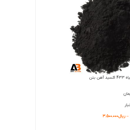
هن بتن
مان
بار
–
ریال
۳.۵۰۰.۰۰۰
ها